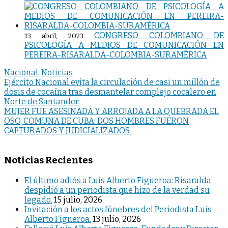
CONGRESO COLOMBIANO DE
13 abril, 2023
PSICOLOGÍA A MEDIOS DE COMUNICACIÓN EN
PEREIRA-RISARALDA-COLOMBIA-SURAMÉRICA
Nacional
,
Noticias
Navegación
Ejército Nacional evita la circulación de casi un millón de
dosis de cocaína tras desmantelar complejo cocalero en
de
Norte de Santander.
entradas
MUJER FUE ASESINADA Y ARROJADA A LA QUEBRADA EL
OSO, COMUNA DE CUBA: DOS HOMBRES FUERON
CAPTURADOS Y JUDICIALIZADOS.
Noticias Recientes
El último adiós a Luis Alberto Figueroa: Risaralda
despidió a un periodista que hizo de la verdad su
legado.
15 julio, 2026
Invitación a los actos fúnebres del Periodista Luis
Alberto Figueroa.
13 julio, 2026