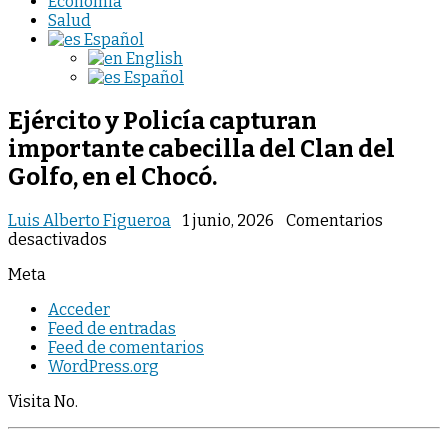
Economia
Salud
Español
English
Español
Ejército y Policía capturan
importante cabecilla del Clan del
Golfo, en el Chocó.
Luis Alberto Figueroa
1 junio, 2026
Comentarios
en
desactivados
Ejército
Meta
y
Policía
Acceder
capturan
Feed de entradas
importante
Feed de comentarios
cabecilla
WordPress.org
del
Clan
Visita No.
del
Golfo,
en