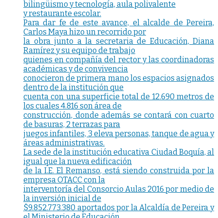
bilingüismo y tecnología, aula polivalente
y restaurante escolar.
Para dar fe de este avance, el alcalde de Pereira,
Carlos Maya hizo un recorrido por
la obra junto a la secretaria de Educación, Diana
Ramírez y su equipo de trabajo
quienes en compañía del rector y las coordinadoras
académicas y de convivencia
conocieron de primera mano los espacios asignados
dentro de la institución que
cuenta con una superficie total de 12.690 metros de
los cuales 4.816 son área de
construcción, donde además se contará con cuarto
de basuras, 2 terrazas para
juegos infantiles, 3 eleva personas, tanque de agua y
áreas administrativas.
La sede de la institución educativa Ciudad Boquía, al
igual que la nueva edificación
de la I.E. El Remanso, está siendo construida por la
empresa OTACC con la
interventoría del Consorcio Aulas 2016 por medio de
la inversión inicial de
$9.852.773.380 aportados por la Alcaldía de Pereira y
el Ministerio de Educación