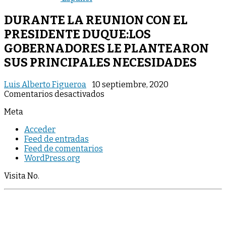
DURANTE LA REUNION CON EL
PRESIDENTE DUQUE:LOS
GOBERNADORES LE PLANTEARON
SUS PRINCIPALES NECESIDADES
Luis Alberto Figueroa
10 septiembre, 2020
en
Comentarios desactivados
DURANTE
Meta
LA
REUNION
Acceder
CON
Feed de entradas
EL
Feed de comentarios
PRESIDENTE
WordPress.org
DUQUE:LOS
GOBERNADORES
Visita No.
LE
PLANTEARON
SUS
PRINCIPALES
NECESIDADES