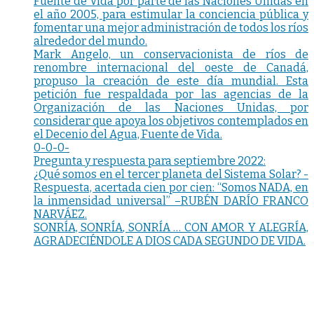
Fuente de Vida por parte de las Naciones Unidas en
el año 2005, para estimular la conciencia pública y
fomentar una mejor administración de todos los ríos
alrededor del mundo.
Mark Angelo, un conservacionista de ríos de
renombre internacional del oeste de Canadá,
propuso la creación de este día mundial. Esta
petición fue respaldada por las agencias de la
Organización de las Naciones Unidas, por
considerar que apoya los objetivos contemplados en
el Decenio del Agua, Fuente de Vida.
0-0-0-
Pregunta y respuesta para septiembre 2022:
¿Qué somos en el tercer planeta del Sistema Solar? -
Respuesta, acertada cien por cien: “Somos NADA, en
la inmensidad universal” –RUBÉN DARÍO FRANCO
NARVÁEZ.
SONRÍA, SONRÍA, SONRÍA … CON AMOR Y ALEGRÍA,
AGRADECIÉNDOLE A DIOS CADA SEGUNDO DE VIDA.