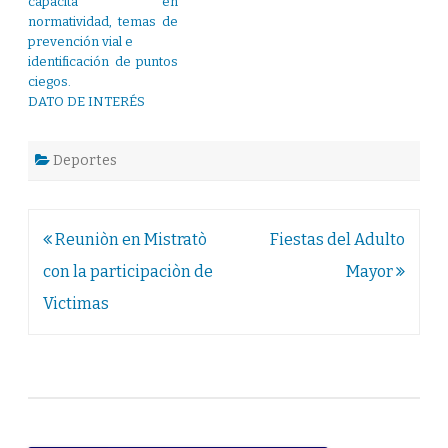
capacita en
normatividad, temas de
prevención vial e
identificación de puntos
ciegos.
DATO DE INTERÉS
Deportes
Navegación
Reuniòn en Mistratò
Fiestas del Adulto
de
con la participaciòn de
Mayor
entradas
Victimas