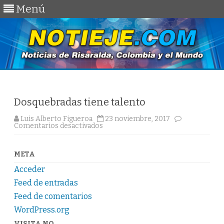
Menú
Saltar
al
contenido
Dosquebradas tiene talento
Luis Alberto Figueroa
23 noviembre, 2017
en
Comentarios desactivados
Dosquebradas
tiene
talento
META
Acceder
Feed de entradas
Feed de comentarios
WordPress.org
VISITA NO.