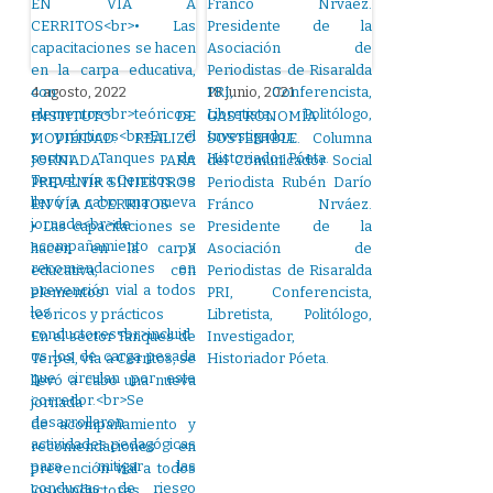
4 agosto, 2022
18 junio, 2021
INSTITUTO DE
GASTRONOMÍA
MOVILIDAD. REALIZÓ
SOSTENIBLE. Columna
JORNADA PARA
del Comunicador Social
PREVENIR SINIESTROS
Periodista Rubén Darío
EN VÍA A CERRITOS
Fránco Nrváez.
• Las capacitaciones se
Presidente de la
hacen en la carpa
Asociación de
educativa, con
Periodistas de Risaralda
elementos
PRI, Conferencista,
teóricos y prácticos
Libretista, Politólogo,
En el sector Tanques de
Investigador,
Terpel, vía a Cerritos, se
Historiador Póeta.
llevó a cabo una nueva
jornada
de acompañamiento y
recomendaciones en
prevención vial a todos
los conductores