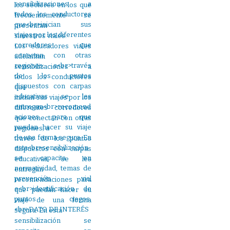
los sectores en los que
frecuentemente se
presentan
siniestros viales.
Los educadores viales
adelantan
sensibilizaciones a
todos los conductores
que
inician sus viajes por los
diferentes corredores
que conectan con otras
regiones; a
través de los puntos
dispuestos con carpas
educativas se les
entregan
recomendaciones para
que puedan hacer su
viaje de una forma
segura. En esta
sensibilización se