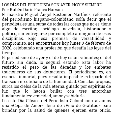
LOS DÍAS DEL PERIODISTA SON AYER, HOY Y SIEMPRE
Por: Rubén Darío Franco Narváez.
El maestro Miguel Ángel Bastenier Martínez, referente
del periodismo hispano-colombiano, solía decir que el
periodista es una suma de todas las cosas que no es: tiene
algo de escritor, sociólogo, novelista, historiador y
político, sin entregarse por completo a ninguna de esas
disciplinas. Bajo esa premisa de versatilidad y
compromiso, nos encontramos hoy, lunes 9 de febrero de
2026, celebrando una profesión que desafía las leyes del
tiempo.
El periodismo de ayer y el de hoy están vibrantes; el del
futuro, sin duda, lo seguirá estando. Esta labor ha
resistido el peso de las décadas y los embates
traicioneros de sus detractores. El periodismo es, en
esencia, inmortal, pues resulta imposible extirparlo del
transcurrir cotidiano de la humanidad. Con alas propias,
surca los cielos de la vida eterna, guiado por espíritus de
luz que lo hacen brillar con tres antorchas
fundamentales: veracidad, amor y sabiduría.
En este Día Clásico del Periodista Colombiano, alzamos
una «Copa de Amor» llena de «Vino de Gratitud» para
brindar por la salud de quienes ejercen este oficio.