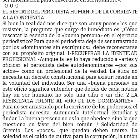
-0-0-0-
EL RESCATE DEL PERIODISTA HUMANO: DE LA CORRIENTE
A LA CONCIENCIA
Si bien la realidad nos dice que son «muy pocos» los que
resisten, la pregunta que surge de inmediato es: ¿Cómo
rescatar la esencia de la «buena persona» en el ejercicio
periodístico? Para que el periodista deje de ser arrastrado
por los «dominantes sin escrúpulos», debe reconectarse
con su propósito original. 1-RECUPERAR LA IDENTIDAD
PROFESIONAL -Aunque la ley lo haya reducido a «artes y
oficios», el periodista debe autodenominarse —por sus
actos— como un profesional de la verdad. La ética no
necesita un decreto constitucional para existir; reside en
la voluntad del individuo. Ser una «buena persona» en
este oficio significa entender que detrás de cada noticia
hay un ser humano, no solo una cifra o un clic. 2-LA
RESISTENCIA FRENTE AL «RÍO DE LOS DOMINANTES» -
Para no ser arrastrado por la corriente de los poderosos, el
periodista necesita: Autonomía Intelectual: Estudiar y
dudar. La buena persona no es la que obedece, sino la que
cuestiona en favor del bien común. / Solidaridad de
Gremio: Los «pocos» que quedan deben unirse. La
soledad es el caldo de cultivo para la corrupción; la unión