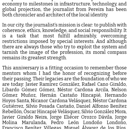
economy to milestones in infrastructure, technology, and
global projection, the journalist from Pereira has been
both chronicler and architect of the local identity.
In our city, the journalist’s mission is clear: to publish with
coherence, ethics, knowledge, and social responsibility. It
is a task that most fulfill admirably, overcoming
restrictions imposed by special interests. And although
there are always those who try to exploit the system and
tarnish the image of the profession, its moral compass
remains its greatest strength.
This anniversary is a fitting occasion to remember those
mentors whom I had the honor of recognizing before
their passing. Their legacies are the foundation of who we
are today: Javier Ramírez González, Rafael Cano Giraldo,
Libardo Gómez Gómez, Néstor Cardona Arcila, Nelson
Gómez Muñoz, Hernán Castaño Hincapié, Hernando
Hoyos Santa, Nicanor Cardona Velásquez, Néstor Cardona
Gutiérrez, Silvio Posada Castaño, Daniel Alfonso Benítez
Rebellón, Óscar Hincapié Velásquez, Silvio González Mora,
Javier Giraldo Neira, Jorge Eliécer Orozco Dávila, Jorge
Molina Marulanda, Pedro León Londoño Londoño,
Francisco Benítez Villegas, Miguel Álvarez de los Ríos,