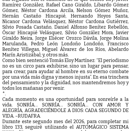
Ramírez González, Rafael Cano Giraldo, Libardo Gómez
Gómez, Néstor Cardona Arcila, Nelson Gómez Muñoz,
Hernán Castaño Hincapié, Hernando Hoyos Santa,
Nicanor Cardona Velásquez, Néstor Cardona Gutiérrez,
Silvio Posada Castaño, Daniel Alfonso Benítez Rebellón,
Óscar Hincapié Velásquez, Silvio González Mora, Javier
Giraldo Neira, Jorge Eliécer Orozco Dávila, Jorge Molina
Marulanda, Pedro León Londoño Londoño, Francisco
Benítez Villegas, Miguel Álvarez de los Ríos, Abelardo
Marín Aristizábal; y, otros más.
Como bien sentenció Tomás Eloy Martínez: “El periodismo
no es un circo para exhibirse, sino un lugar para pensar,
para crear, para ayudar al hombre en su eterno combate
por una vida más digna y menos injusta”. En esa trinchera
del pensamiento y la dignidad, nos mantendremos hoy y
todos los mañanas por venir.
*.
Cada momento es una oportunidad para sonreírle a la
vida. SONRÍA… SONRÍA… SONRÍA… CON AMOR Y
ALEGRÍA, AGRADECIÉNDOLE A DIOS: CADA SEGUNDO DE
VIDA. –RUDAFRA.
Durante este segundo mes del 2026, para completar mi
libro 133, seguiré utilizando el AUTOMÁGICO SISTEMA