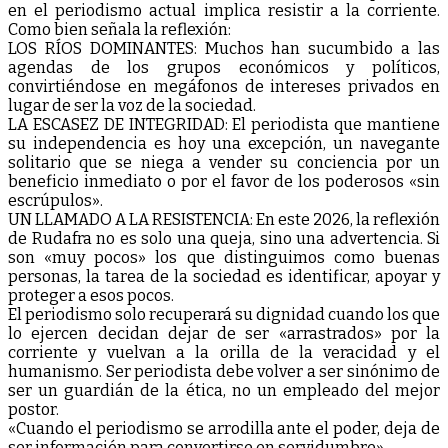
en el periodismo actual implica resistir a la corriente.
Como bien señala la reflexión:
LOS RÍOS DOMINANTES: Muchos han sucumbido a las
agendas de los grupos económicos y políticos,
convirtiéndose en megáfonos de intereses privados en
lugar de ser la voz de la sociedad.
LA ESCASEZ DE INTEGRIDAD: El periodista que mantiene
su independencia es hoy una excepción, un navegante
solitario que se niega a vender su conciencia por un
beneficio inmediato o por el favor de los poderosos «sin
escrúpulos».
UN LLAMADO A LA RESISTENCIA: En este 2026, la reflexión
de Rudafra no es solo una queja, sino una advertencia. Si
son «muy pocos» los que distinguimos como buenas
personas, la tarea de la sociedad es identificar, apoyar y
proteger a esos pocos.
El periodismo solo recuperará su dignidad cuando los que
lo ejercen decidan dejar de ser «arrastrados» por la
corriente y vuelvan a la orilla de la veracidad y el
humanismo. Ser periodista debe volver a ser sinónimo de
ser un guardián de la ética, no un empleado del mejor
postor.
«Cuando el periodismo se arrodilla ante el poder, deja de
ser información para convertirse en servidumbre».