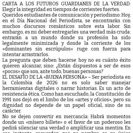
CARTA A LOS FUTUROS GUARDIANES DE LA VERDAD:
Elegir la integridad en tiempos de corrientes fuertes.
Queridos estudiantes de comunicación y periodismo: Hoy,
en el Día Nacional del Periodista, se encontrarán con
muchos discursos románticos sobre esta labor. Sin
embargo, es mi deber entregarles una verdad más cruda:
entrarán a un mundo donde su profesión ha sido
legalmente minimizada y donde la corriente de los
«dominantes sin escrúpulos» ruge con fuerza para
intentar arrastrarlos.
La pregunta que deben hacerse hoy no es cuánto éxito
quieren alcanzar, sino: ¿Están dispuestos a ser de esos
«pocos» que son, ante todo, buenas personas?
EL DESAFÍO DE LA «BUENA PERSONA» – Ser periodista en
la Colombia de 2026 no es solo saber manejar
herramientas digitales o narrar historias. Es un acto de
resistencia ética. Como han escuchado, la Constitución de
1991 nos dejó en el limbo de los «artes y oficios», pero su
dignidad no depende de un papel oficial, sino de su
carácter.
No se dejen convertir en mercancía: Habrá momentos
donde un «mísero billete» o el favor de un poderoso les
pedirá silenciar una verdad o amplificar una mentira. En