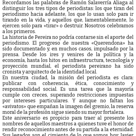
Recordamos las palabras de Ramón Salaverría Aliaga al
distinguir los tres tipos de periodistas: los que tiran del
periodismo hacia adelante, los que lo usan solo para ir
tirando en la vida, y aquellos que, lamentablemente, lo
ejercen solo para «tirar» o destruir. Nosotros celebramos
a los primeros.
La historia de Pereira no podría contarse sin el aporte del
periodismo. El progreso de nuestra «Querendona» ha
sido documentado y, en muchos casos, impulsado por la
prensa. Desde los ires y venires de la política y la
economía, hasta los hitos en infraestructura, tecnología y
proyección mundial, el periodista pereirano ha sido
cronista y arquitecto de la identidad local.
En nuestra ciudad, la misión del periodista es clara:
publicar con coherencia, ética, conocimiento y
responsabilidad social. Es una tarea que la mayoría
cumple con creces, superando restricciones impuestas
por intereses particulares. Y aunque no faltan los
«avivatos» que empañan la imagen del gremio, la reserva
moral de la profesión sigue siendo su mayor fortaleza.
Este aniversario es propicio para traer al presente los
nombres de aquellos maestros a quienes tuve el honor de
rendir reconocimiento antes de su partida a la eternidad.
Sus legados son el cimiento de lo que somos hoy: Javier