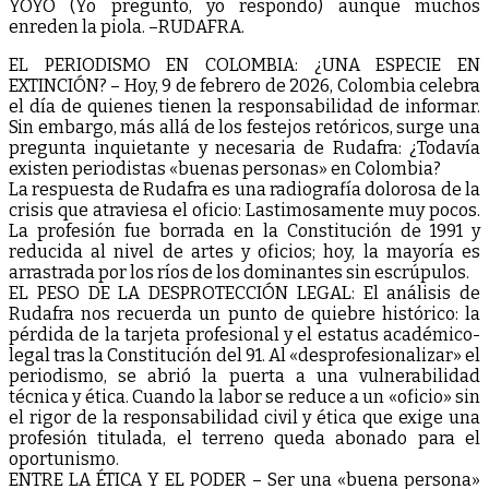
YOYO (Yo pregunto, yo respondo) aunque muchos
enreden la piola. –RUDAFRA.
EL PERIODISMO EN COLOMBIA: ¿UNA ESPECIE EN
EXTINCIÓN? – Hoy, 9 de febrero de 2026, Colombia celebra
el día de quienes tienen la responsabilidad de informar.
Sin embargo, más allá de los festejos retóricos, surge una
pregunta inquietante y necesaria de Rudafra: ¿Todavía
existen periodistas «buenas personas» en Colombia?
La respuesta de Rudafra es una radiografía dolorosa de la
crisis que atraviesa el oficio: Lastimosamente muy pocos.
La profesión fue borrada en la Constitución de 1991 y
reducida al nivel de artes y oficios; hoy, la mayoría es
arrastrada por los ríos de los dominantes sin escrúpulos.
EL PESO DE LA DESPROTECCIÓN LEGAL: El análisis de
Rudafra nos recuerda un punto de quiebre histórico: la
pérdida de la tarjeta profesional y el estatus académico-
legal tras la Constitución del 91. Al «desprofesionalizar» el
periodismo, se abrió la puerta a una vulnerabilidad
técnica y ética. Cuando la labor se reduce a un «oficio» sin
el rigor de la responsabilidad civil y ética que exige una
profesión titulada, el terreno queda abonado para el
oportunismo.
ENTRE LA ÉTICA Y EL PODER – Ser una «buena persona»