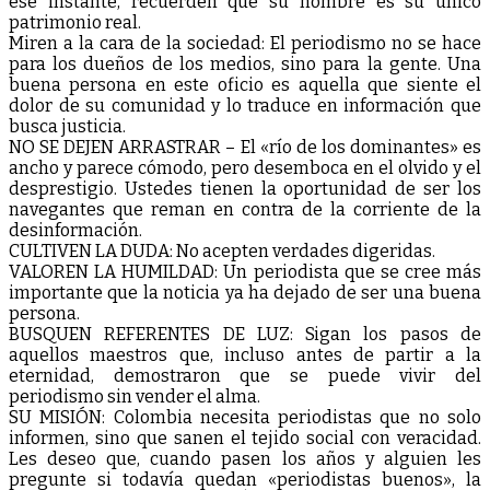
ese instante, recuerden que su nombre es su único
patrimonio real.
Miren a la cara de la sociedad: El periodismo no se hace
para los dueños de los medios, sino para la gente. Una
buena persona en este oficio es aquella que siente el
dolor de su comunidad y lo traduce en información que
busca justicia.
NO SE DEJEN ARRASTRAR – El «río de los dominantes» es
ancho y parece cómodo, pero desemboca en el olvido y el
desprestigio. Ustedes tienen la oportunidad de ser los
navegantes que reman en contra de la corriente de la
desinformación.
CULTIVEN LA DUDA: No acepten verdades digeridas.
VALOREN LA HUMILDAD: Un periodista que se cree más
importante que la noticia ya ha dejado de ser una buena
persona.
BUSQUEN REFERENTES DE LUZ: Sigan los pasos de
aquellos maestros que, incluso antes de partir a la
eternidad, demostraron que se puede vivir del
periodismo sin vender el alma.
SU MISIÓN: Colombia necesita periodistas que no solo
informen, sino que sanen el tejido social con veracidad.
Les deseo que, cuando pasen los años y alguien les
pregunte si todavía quedan «periodistas buenos», la