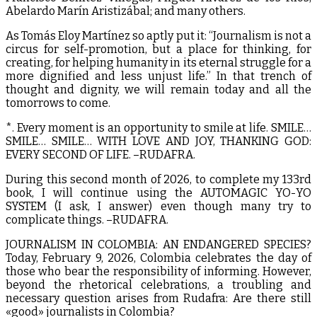
Abelardo Marín Aristizábal; and many others.
As Tomás Eloy Martínez so aptly put it: “Journalism is not a
circus for self-promotion, but a place for thinking, for
creating, for helping humanity in its eternal struggle for a
more dignified and less unjust life.” In that trench of
thought and dignity, we will remain today and all the
tomorrows to come.
*. Every moment is an opportunity to smile at life. SMILE…
SMILE… SMILE… WITH LOVE AND JOY, THANKING GOD:
EVERY SECOND OF LIFE. –RUDAFRA.
During this second month of 2026, to complete my 133rd
book, I will continue using the AUTOMAGIC YO-YO
SYSTEM (I ask, I answer) even though many try to
complicate things. –RUDAFRA.
JOURNALISM IN COLOMBIA: AN ENDANGERED SPECIES?
Today, February 9, 2026, Colombia celebrates the day of
those who bear the responsibility of informing. However,
beyond the rhetorical celebrations, a troubling and
necessary question arises from Rudafra: Are there still
«good» journalists in Colombia?