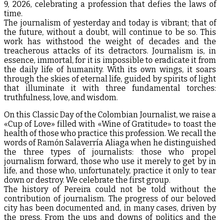
9, 2026, celebrating a profession that defies the laws of
time.
The journalism of yesterday and today is vibrant; that of
the future, without a doubt, will continue to be so. This
work has withstood the weight of decades and the
treacherous attacks of its detractors. Journalism is, in
essence, immortal, for it is impossible to eradicate it from
the daily life of humanity. With its own wings, it soars
through the skies of eternal life, guided by spirits of light
that illuminate it with three fundamental torches:
truthfulness, love, and wisdom.
On this Classic Day of the Colombian Journalist, we raise a
«Cup of Love» filled with «Wine of Gratitude» to toast the
health of those who practice this profession. We recall the
words of Ramón Salaverría Aliaga when he distinguished
the three types of journalists: those who propel
journalism forward, those who use it merely to get by in
life, and those who, unfortunately, practice it only to tear
down or destroy. We celebrate the first group.
The history of Pereira could not be told without the
contribution of journalism. The progress of our beloved
city has been documented and, in many cases, driven by
the press. From the ups and downs of politics and the