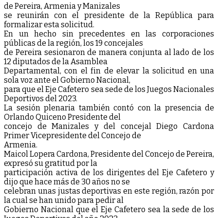
d
e
Pe
re
i
ra
,
Arme
n
i
a
y
M
a
n
i
za
l
e
s
se
re
u
n
i
rá
n
co
n
e
l
p
re
si
d
e
n
t
e
d
e
l
a
R
e
p
ú
b
l
i
ca
p
a
r
a
f
o
rma
l
i
za
r
e
st
a
so
l
i
ci
t
u
d
.
En un hecho sin precedentes en las corporaciones
públicas de la región, los 19 concejales
de Pereira sesionaron de manera conjunta al lado de los
12 diputados de la Asamblea
Departamental, con el fin de elevar la solicitud en una
sola voz ante el Gobierno Nacional,
para que el Eje Cafetero sea sede de los Juegos Nacionales
Deportivos del 2023.
La sesión plenaria también contó con la presencia de
Orlando Quiceno Presidente del
concejo de Manizales y del concejal Diego Cardona
Primer Vicepresidente del Concejo de
Armenia.
Maicol Lopera Cardona, Presidente del Concejo de Pereira,
expresó su gratitud por la
participación activa de los dirigentes del Eje Cafetero y
dijo que hace más de 30 años no se
celebran unas justas deportivas en este región, razón por
la cual se han unido para pedir al
Gobierno Nacional que el Eje Cafetero sea la sede de los