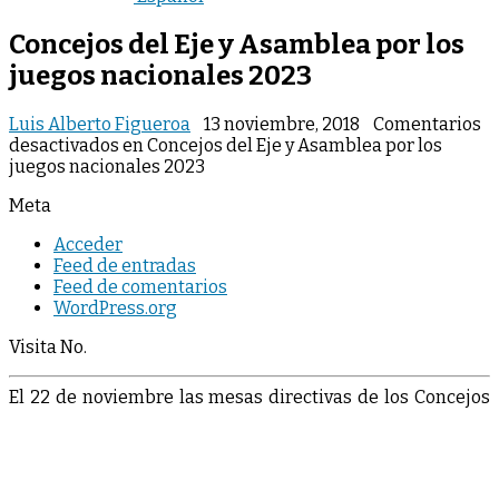
Concejos del Eje y Asamblea por los
juegos nacionales 2023
Luis Alberto Figueroa
13 noviembre, 2018
Comentarios
desactivados
en Concejos del Eje y Asamblea por los
juegos nacionales 2023
Meta
Acceder
Feed de entradas
Feed de comentarios
WordPress.org
Visita No.
El
2
2
d
e
n
o
vi
e
mb
re
l
a
s
me
s
a
s
d
i
r
e
ct
i
va
s
d
e
l
o
s
C
o
n
ce
j
o
s