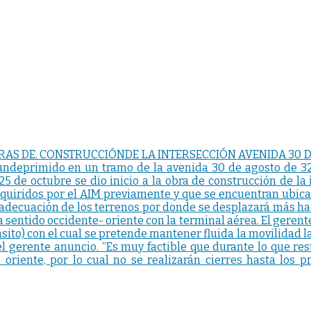
RAS DE. CONSTRUCCIÓNDE LA INTERSECCIÓN AVENIDA 30 
 undeprimido en un tramo de la avenida 30 de agosto de 32
5 de octubre se dio inicio a la obra de construcción de la
uiridos por el AIM previamente y que se encuentran ubicado
a adecuación de los terrenos por donde se desplazará más haci
 sentido occidente- oriente con la terminal aérea. El geren
ito) con el cual se pretende mantener fluida la movilidad la
el gerente anuncio. “Es muy factible que durante lo que re
– oriente, por lo cual no se realizarán cierres hasta lo