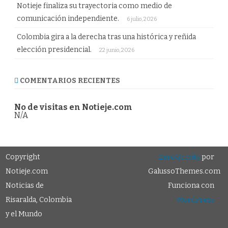
Notieje finaliza su trayectoria como medio de
comunicación independiente.
6 julio, 2026
Colombia gira a la derecha tras una histórica y reñida
elección presidencial.
22 junio, 2026
COMENTARIOS RECIENTES
No de visitas en Notieje.com
N/A
Copyright
ZeroGravity
por
Notieje.com
GalussoThemes.com
Noticias de
Funciona con
Risaralda, Colombia
WordPress
y el Mundo