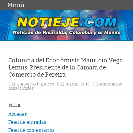
Menú
Saltar
al
contenido
Columna del Econòmista Mauricio Vega
Lemus, Presidente de la Càmara de
Comercio de Pereira
Luis Alberto Figueroa
12 marzo, 2018
Comentarios
en
desactivados
Columna
del
Econòmista
Mauricio
META
Vega
Lemus,
Acceder
Presidente
de
Feed de entradas
la
Càmara
Feed de comentarios