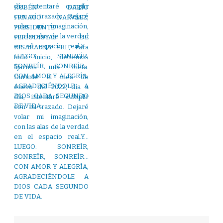
RUBÉN DARÍO
FRNACO NARVÁEZ,
PRESIDENTE
PERIODISTAS DE
RISARALDA PRI., Para
todo inicio, debemos
fijarnos una meta.
Durante el mes de
enero del 2022, día a
día, intentaré cumplir
con mi trazado. Dejaré
volar mi imaginación,
con las alas de la verdad
en el espacio real.Y…
LUEGO: SONREÍR,
SONREÍR, SONREÍR…
CON AMOR Y ALEGRÍA,
AGRADECIÉNDOLE A
DIOS CADA SEGUNDO
DE VIDA.