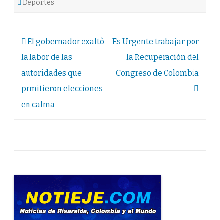
Deportes
Navegación
El gobernador exaltò
Es Urgente trabajar por
de
la labor de las
la Recuperaciòn del
entradas
autoridades que
Congreso de Colombia
prmitieron elecciones
en calma