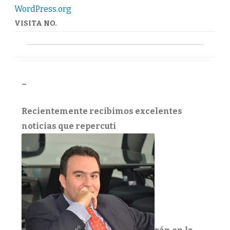
de
WordPress.org
Comercio
de
Pereira
VISITA NO.
–
Recientemente recibimos excelentes
noticias que repercuti