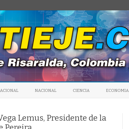
Saltar
al
NACIONAL
NACIONAL
CIENCIA
ECONOMIA
contenido
ega Lemus, Presidente de la
 Pereira