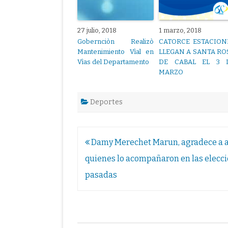
27 julio, 2018
1 marzo, 2018
Gobernciòn Realizò
CATORCE ESTACION
Mantenimiento Vìal en
LLEGAN A SANTA RO
Vìas del Departamento
DE CABAL EL 3 
MARZO
Deportes
Navegación
Damy Merechet Marun, agradece a 
de
quienes lo acompañaron en las elecc
entradas
pasadas