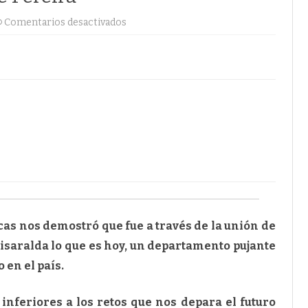
en
Comentarios desactivados
Columna
de
Mauricio
Vega
Lemus,
Presidente
de
la
Càmara
de
Comercio
de
Pereira
icas nos demostró que fue a través de la unión de
isaralda lo que es hoy, un departamento pujante
 en el país.
inferiores a los retos que nos depara el futuro