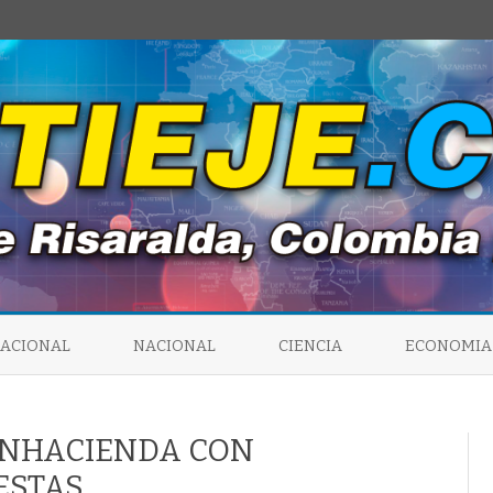
Saltar
al
NACIONAL
NACIONAL
CIENCIA
ECONOMIA
contenido
MINHACIENDA CON
ESTAS