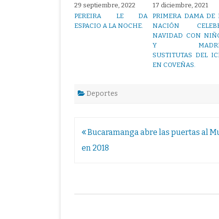
29 septiembre, 2022
17 diciembre, 2021
PEREIRA LE DA
PRIMERA DAMA DE 
ESPACIO A LA NOCHE.
NACIÓN CELEB
NAVIDAD CON NIÑ
Y MADRE
SUSTITUTAS DEL IC
EN COVEÑAS.
Deportes
Navegación
Bucaramanga abre las puertas al 
de
en 2018
entradas