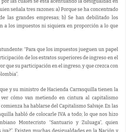
s por las cuales se está acentuando la desigualdad en
ien señala tres razones: a) Porque se ha concentrado
e las grandes empresas; b) Se han debilitado los
en a los impuestos ni siquiera en proporción a lo que
tundente: “Para que los impuestos jueguen un papel
rticipación de los estratos superiores de ingreso en el
 que su participación en el ingreso, y que crezca con
olombia”.
que y su ministro de Hacienda Carrasquilla tienen la
 ver cómo van metiendo en cintura al capitalismo
 comienza ha hablarse del Capitalismo Salvaje. En las
quilla habló de colocarle IVA a todo; lo que nos hizo
mbiano Montecristo “Santuario y Zuluaga”, quien
 iva?”. Existen muchas desigualdades en la Nación y