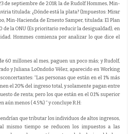
3 de septiembre de 2.018, la de Rudolf Hommes, Min-
iria titulada: ¿Dónde está la plata? (Impuestos: Mirar
po, Min-Hacienda de Ernesto Samper, titulada: El Plan
 de la ONU (Es prioritario reducir la desigualdad), en
idad. Hommes comienza por analizar lo que dice el
e 60 millones al mes, paguen un poco más; y Rudolf,
arado y Juliana Lo0ndoño Vélez, aparecido en Working
desconcertantes: “Las personas que están en el 1% más
ienen el 20% del ingreso total, y solamente pagan entre
uesto de renta; pero los que están en el 0.1% superior
n aún menos ( 4.5%) “ y concluye R.H:
endrían que tributar los individuos de altos ingresos,
al mismo tiempo se reducen los impuestos a las