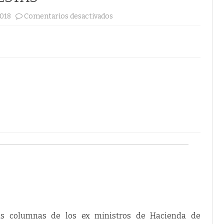
en
2018
Comentarios desactivados
COLOMBIA:
DOS
EX
MINHACIENDA
CON
FORMIDABLES
PROPUESTAS
as columnas de los ex ministros de Hacienda de