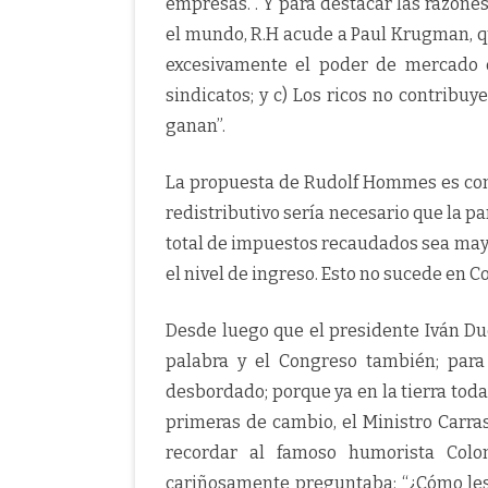
empresas.”. Y para destacar las razone
el mundo, R.H acude a Paul Krugman, qu
excesivamente el poder de mercado d
sindicatos; y c) Los ricos no contribuy
ganan”.
La propuesta de Rudolf Hommes es con
redistributivo sería necesario que la pa
total de impuestos recaudados sea mayor
el nivel de ingreso. Esto no sucede en C
Desde luego que el presidente Iván Du
palabra y el Congreso también; para
desbordado; porque ya en la tierra toda
primeras de cambio, el Ministro Carras
recordar al famoso humorista Colo
cariñosamente preguntaba: “¿Cómo les