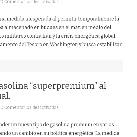
en
Comentarios desactivados
Estados
Unidos
flexibiliza
sanciones
una medida inesperada al permitir temporalmente la
al
petróleo
ba almacenado en buques en el mar, en medio del
ruso
en
 militares contra Irán y la crisis energética global.
medio
de
tamento del Tesoro en Washington y busca estabilizar
la
guerra
con
Irán.
asolina “superpremium” al
al.
en
Comentarios desactivados
Venezuela
introduce
gasolina
“superpremium”
nder un nuevo tipo de gasolina premium en varias
al
doble
cando un cambio en su política energética. La medida
del