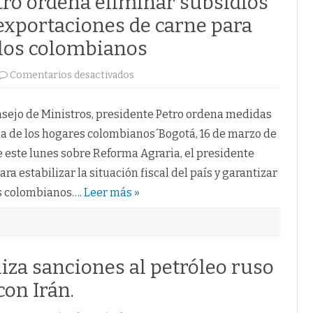
tro ordena eliminar subsidios
r exportaciones de carne para
e los colombianos
en
Comentarios desactivados
Presidente
Gustavo
Petro
ordena
Consejo de Ministros, presidente Petro ordena medidas
eliminar
subsidios
ia de los hogares colombianos​´Bogotá, 16 de marzo de
a
la
 este lunes sobre Reforma Agraria, el presidente
gasolina
y
a estabilizar la situación fiscal del país y garantizar
limitar
exportaciones
es colombianos….
Leer más »
de
carne
para
proteger
el
bolsillo
de
liza sanciones al petróleo ruso
los
colombianos
con Irán.