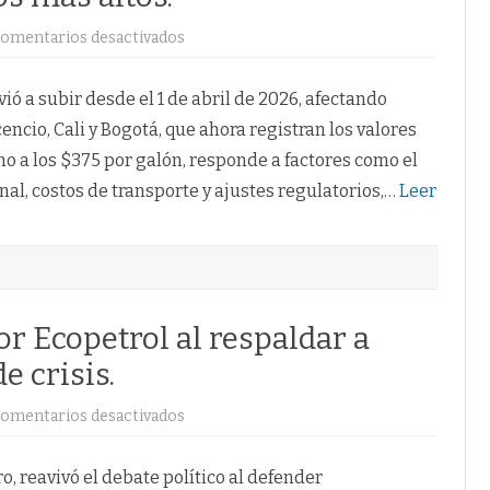
en
omentarios desactivados
Gasolina
en
Colombia
sube
vió a subir desde el 1 de abril de 2026, afectando
y
golpea
ncio, Cali y Bogotá, que ahora registran los valores
a
grandes
no a los $375 por galón, responde a factores como el
ciudades
con
nal, costos de transporte y ajustes regulatorios,…
Leer
los
precios
más
altos.
or Ecopetrol al respaldar a
e crisis.
en
omentarios desactivados
Petro
aviva
polémica
por
, reavivó el debate político al defender