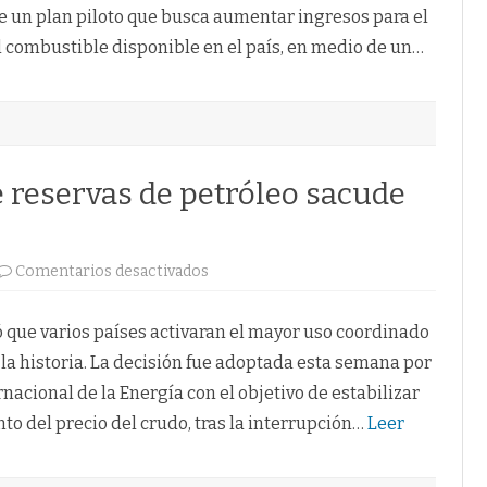
precio
 un plan piloto que busca aumentar ingresos para el
habitual.
el combustible disponible en el país, en medio de un…
e reservas de petróleo sacude
en
Comentarios desactivados
Liberación
histórica
de
reservas
ó que varios países activaran el mayor uso coordinado
de
petróleo
 la historia. La decisión fue adoptada esta semana por
sacude
mercados
nacional de la Energía con el objetivo de estabilizar
energéticos.
to del precio del crudo, tras la interrupción…
Leer