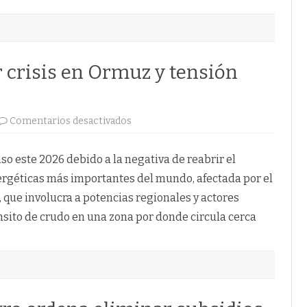
r crisis en Ormuz y tensión
en
Comentarios desactivados
Petróleo
se
dispara
por
so este 2026 debido a la negativa de reabrir el
crisis
en
ergéticas más importantes del mundo, afectada por el
Ormuz
y
, que involucra a potencias regionales y actores
tensión
global.
nsito de crudo en una zona por donde circula cerca