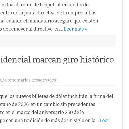
Ecopetrol
al
 Roa al frente de Ecopetrol, en medio de
respaldar
a
entro de la junta directiva de la empresa. Las
Ricardo
Roa
na, cuando el mandatario aseguró que existen
en
medio
os de remover al directivo, en…
Leer más »
de
crisis.
idencial marcan giro histórico
en
Comentarios desactivados
Dólares
con
firma
presidencial
ue los nuevos billetes de dólar incluirán la firma del
marcan
giro
erano de 2026, en un cambio sin precedentes
histórico
en
o en el marco del aniversario 250 de la
EE.
UU.
e con una tradición de más de un siglo en la…
Leer