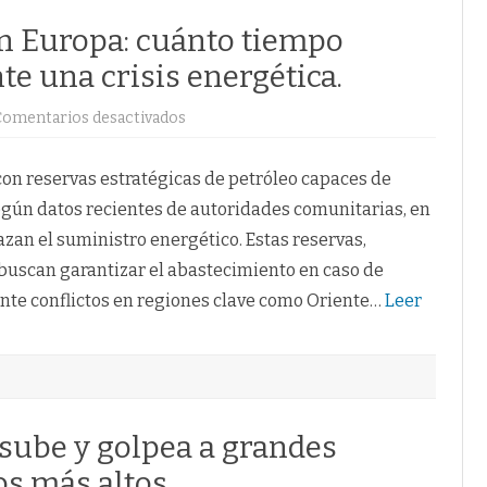
en Europa: cuánto tiempo
nte una crisis energética.
en
Comentarios desactivados
Reservas
de
petróleo
en
on reservas estratégicas de petróleo capaces de
Europa:
cuánto
según datos recientes de autoridades comunitarias, en
tiempo
podría
an el suministro energético. Estas reservas,
resistir
la
 buscan garantizar el abastecimiento en caso de
UE
ante
nte conflictos en regiones clave como Oriente…
Leer
una
crisis
energética.
sube y golpea a grandes
os más altos.