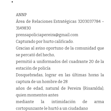
A
N
N
P
Área de Relaciones Estratégicas 3203037784 –
3149830
p
r
e
n
s
a
p
o
l
i
c
i
a
p
e
r
e
i
r
a
@
g
m
a
i
l
.
c
o
m
Capturado por hurto calificado.
Gracias al aviso oportuno de la comunidad que
se percató del hecho,
permitió a uniformados del cuadrante 20 de la
estación de policía
Dosquebradas, lograr en las últimas horas la
captura de un hombre de 28
años de edad, natural de Pereira (Risaralda),
quien momentos antes
mediante la intimidación de arma
cortopunzante le hurtó a un ciudadano