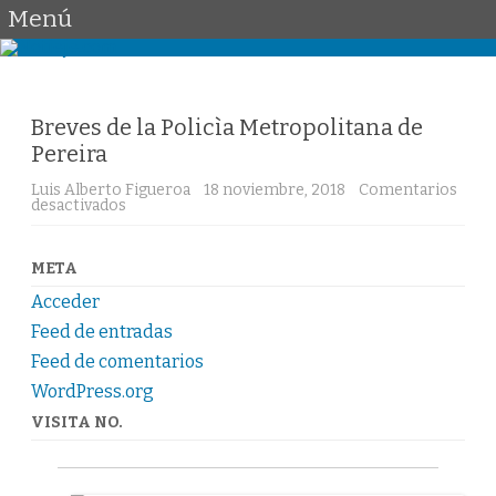
Menú
Saltar
al
contenido
Breves de la Policìa Metropolitana de
Pereira
Luis Alberto Figueroa
18 noviembre, 2018
Comentarios
en
desactivados
Breves
de
la
Policìa
META
Metropolitana
de
Acceder
Pereira
Feed de entradas
Feed de comentarios
WordPress.org
VISITA NO.