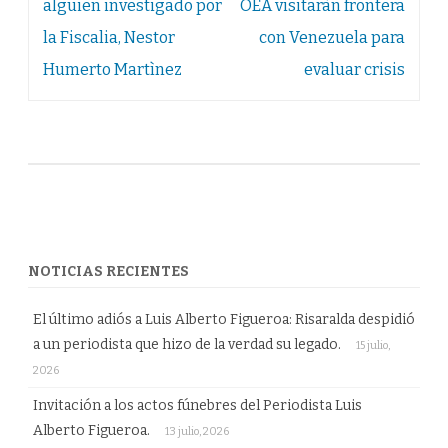
de
alguien investigado por
OEA visitaràn frontera
entradas
la Fiscalia, Nestor
con Venezuela para
Humerto Martìnez
evaluar crisis
NOTICIAS RECIENTES
El último adiós a Luis Alberto Figueroa: Risaralda despidió
a un periodista que hizo de la verdad su legado.
15 julio,
2026
Invitación a los actos fúnebres del Periodista Luis
Alberto Figueroa.
13 julio, 2026