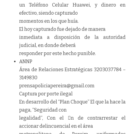
un Teléfono Celular Huawei, y dinero en
efectivo
, siendo capturado
momentos en los que huía.
El hoy capturado fue dejado de manera
inmediata a disposición de la autoridad
judicial, en donde deberá
responder por este hecho punible.
A
N
N
P
Área de Relaciones Estratégicas 3203037784 –
3149830
p
r
e
n
s
a
p
o
l
i
c
i
a
p
e
r
e
i
r
a
@
g
m
a
i
l
.
c
o
m
Captura por porte ilegal
En desarrollo del “Plan Choque” El que la hace la
paga, “Seguridad con
legalidad”, Con el n de contrarrestar el
accionar delincuencial en el área