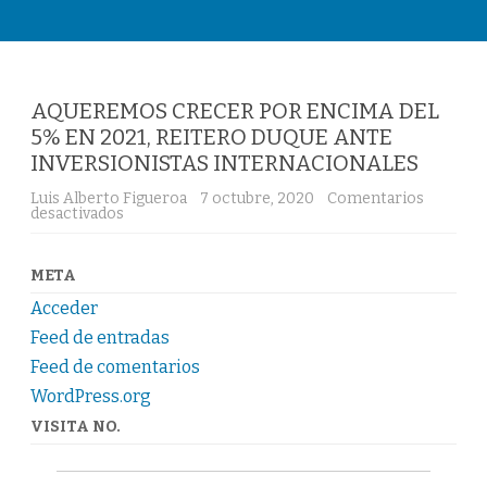
Saltar
al
contenido
AQUEREMOS CRECER POR ENCIMA DEL
5% EN 2021, REITERO DUQUE ANTE
INVERSIONISTAS INTERNACIONALES
Luis Alberto Figueroa
7 octubre, 2020
Comentarios
en
desactivados
AQUEREMOS
CRECER
POR
ENCIMA
META
DEL
5%
Acceder
EN
2021,
Feed de entradas
REITERO
DUQUE
Feed de comentarios
ANTE
WordPress.org
INVERSIONISTAS
INTERNACIONALES
VISITA NO.