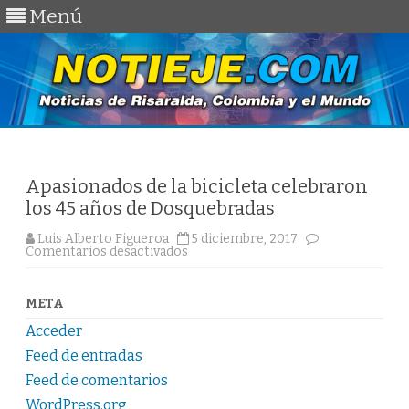
Menú
Saltar
al
contenido
Apasionados de la bicicleta celebraron
los 45 años de Dosquebradas
Luis Alberto Figueroa
5 diciembre, 2017
en
Comentarios desactivados
Apasionados
de
la
bicicleta
META
celebraron
los
Acceder
45
años
Feed de entradas
de
Dosquebradas
Feed de comentarios
WordPress.org