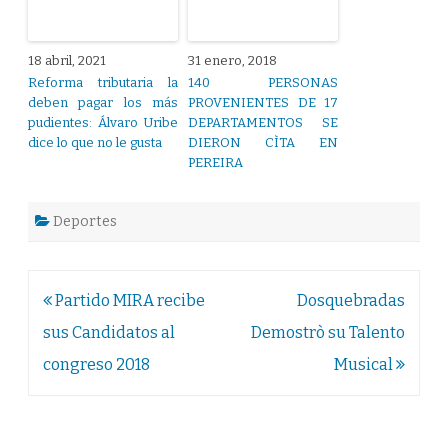
18 abril, 2021
31 enero, 2018
Reforma tributaria la
140 PERSONAS
deben pagar los más
PROVENIENTES DE 17
pudientes: Álvaro Uribe
DEPARTAMENTOS SE
dice lo que no le gusta
DIERON CÌTA EN
PEREIRA
Deportes
Navegación
Partido MIRA recibe
Dosquebradas
de
sus Candidatos al
Demostrò su Talento
entradas
congreso 2018
Musical