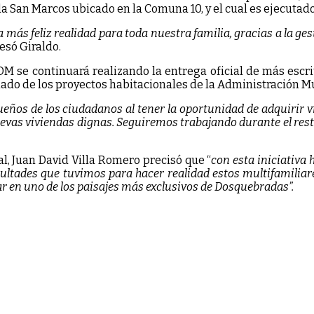
 San Marcos ubicado en la Comuna 10, y el cual es ejecutado 
más feliz realidad para toda nuestra familia, gracias a la ge
esó Giraldo.
 IDM se continuará realizando la entrega oficial de más esc
iado de los proyectos habitacionales de la Administración M
ños de los ciudadanos al tener la oportunidad de adquirir vi
nuevas viviendas dignas. Seguiremos trabajando durante el r
pal, Juan David Villa Romero precisó que “
con esta iniciativa
cultades que tuvimos para hacer realidad estos multifamilia
iar en uno de los paisajes más exclusivos de Dosquebradas”.