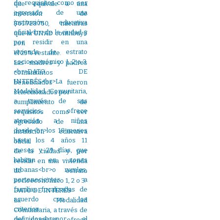
que equivale a una
inversión de
$61.728.750, mientras
que la UNAD contribuyó
con
el 25% restante.
Las madres y padres
comunitarios
beneficiados fueron
seleccionados por
cumplimiento de
requisitos como ser
egresado de una
institución educativa
oficial
de la ciudad y por
residir en una vivienda
de estrato
socioeconómico 1, 2 o 3.
DATO DE INTERÉS
La Modalidad
Comunitaria, a través de
sus servicios, ofrece