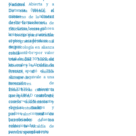
y adultos.
De esta forma, el
Gobierno de la Ciudad
desde la Secretaría de
Educación, entregó
47 becas para estudiar
el programa profesional
de psicología en alianza
con la
Universidad Nacional
Abierta y a Distancia
(UNAD), al mismo
número de
formadores.
Estas becas cubren la
inscripción, matrícula,
costos académicos y
seguro estudiantil
por valor total de
$82.305.000, de los
cuales la Alcaldía de
Pereira aportó el 75%