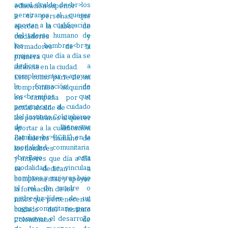
educación superior
a 47 personas que
ejercen la labor de
cuidadores y
formadores de la
primera
infancia en la ciudad.
Esto, como parte de un
compromiso adquirido
en campaña por el
actual alcalde de
los pereiranos al querer
aportar a la cualificación
del talento humano de
los hombres
y mujeres que día a día
se dedican a
complementar y apoyar
la formación de los
niños que pertenecen al
cuidado del Instituto
Colombiano de