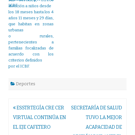
atención a niños desde
los 18 meses hasta los 4
años 11 meses y 29 días,
que habitan en zonas
urbanas
o rurales,
pertenecientes a
familias focalizadas de
acuerdo con los
criterios definidos
por el ICBF.
Deportes
Navegación
ESSTRTEGÍA CRE CER
SECRETARÍA DE SALUD
de
VIRTUAL CONTINÚA EN
TUVO LA MEJOR
entradas
EL EJE CAFETERO
ACAPACIDAD DE