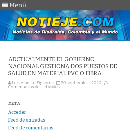
Menú
Saltar
al
contenido
ADCTUALMENTE EL GOBIERNO
NACIONAL GESTIONA DOS PUESTOS DE
SALUD EN MATERIAL PVC O FIBRA
Luis Alberto Figueroa
20 septiembre, 2020
en
Comentarios desactivados
ADCTUALMENTE
EL
GOBIERNO
NACIONAL
META
GESTIONA
DOS
Acceder
PUESTOS
DE
Feed de entradas
SALUD
EN
Feed de comentarios