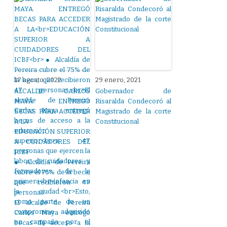
17 agosto, 2022
29 enero, 2021
ALCALDE CARLOS
Gobernador de
MAYA. ENTREGÓ
Risaralda Condecoró al
BECAS PARA ACCEDER
Magistrado de la corte
A LA
Constitucional
EDUCACIÓN SUPERIOR
A CUIDADORES DEL
ICBF
● Alcaldía de Pereira
cubre el 75% de la beca,
que recibieron 47
personas.
El alcalde de Pereira
Carlos Maya entregó
becas de acceso a la