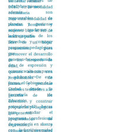
Bienestar Familiar
(ICBF) en la modalidad
comunitaria.
Bajo esta modalidad se
vinculan hombres y
mujeres bajo el rol de
madre o padre
líder de un hogar
comunitario para
promover el desarrollo
de los menores de
edad,
quienes además son
responsables de
planear y gestionar
acciones tendientes a la
garantía de los
derechos y construir
propuestas pedagógicas
que generen
oportunidades de
expresión y
comunicación con pares