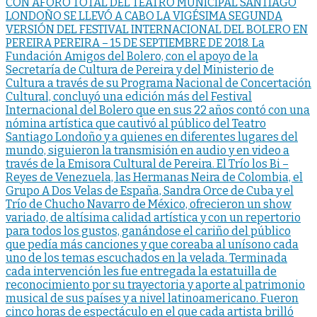
CON AFORO TOTAL DEL TEATRO MUNICIPAL SANTIAGO
LONDOÑO SE LLEVÓ A CABO LA VIGÉSIMA SEGUNDA
VERSIÓN DEL FESTIVAL INTERNACIONAL DEL BOLERO EN
PEREIRA PEREIRA – 15 DE SEPTIEMBRE DE 2018. La
Fundación Amigos del Bolero, con el apoyo de la
Secretaría de Cultura de Pereira y del Ministerio de
Cultura a través de su Programa Nacional de Concertación
Cultural, concluyó una edición más del Festival
Internacional del Bolero que en sus 22 años contó con una
nómina artística que cautivó al público del Teatro
Santiago Londoño y a quienes en diferentes lugares del
mundo, siguieron la transmisión en audio y en video a
través de la Emisora Cultural de Pereira. El Trío los Bi –
Reyes de Venezuela, las Hermanas Neira de Colombia, el
Grupo A Dos Velas de España, Sandra Orce de Cuba y el
Trío de Chucho Navarro de México, ofrecieron un show
variado, de altísima calidad artística y con un repertorio
para todos los gustos, ganándose el cariño del público
que pedía más canciones y que coreaba al unísono cada
uno de los temas escuchados en la velada. Terminada
cada intervención les fue entregada la estatuilla de
reconocimiento por su trayectoria y aporte al patrimonio
musical de sus países y a nivel latinoamericano. Fueron
cinco horas de espectáculo en el que cada artista brilló