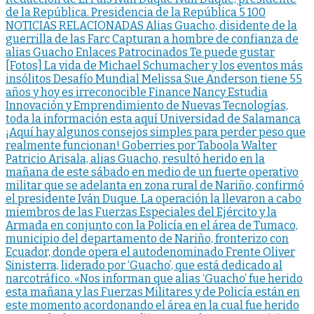
de la República. Presidencia de la República 5 100
NOTICIAS RELACIONADAS Alias Guacho, disidente de la
guerrilla de las Farc Capturan a hombre de confianza de
alias Guacho Enlaces Patrocinados Te puede gustar
[Fotos] La vida de Michael Schumacher y los eventos más
insólitos Desafío Mundial Melissa Sue Anderson tiene 55
años y hoy es irreconocible Finance Nancy Estudia
Innovación y Emprendimiento de Nuevas Tecnologías,
toda la información esta aquí Universidad de Salamanca
¡Aquí hay algunos consejos simples para perder peso que
realmente funcionan! Goberries por Taboola Walter
Patricio Arisala, alias Guacho, resultó herido en la
mañana de este sábado en medio de un fuerte operativo
militar que se adelanta en zona rural de Nariño, confirmó
el presidente Iván Duque. La operación la llevaron a cabo
miembros de las Fuerzas Especiales del Ejército y la
Armada en conjunto con la Policía en el área de Tumaco,
municipio del departamento de Nariño, fronterizo con
Ecuador, donde opera el autodenominado Frente Oliver
Sinisterra, liderado por ‘Guacho’, que está dedicado al
narcotráfico. «Nos informan que alias ‘Guacho’ fue herido
esta mañana y las Fuerzas Militares y de Policía están en
este momento acordonando el área en la cual fue herido