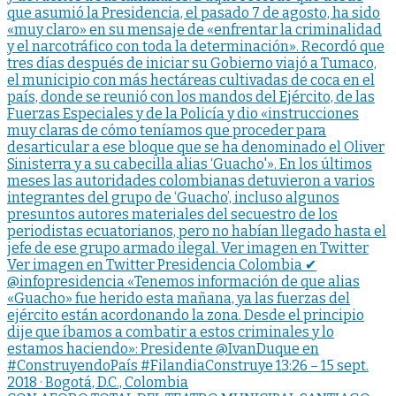
que asumió la Presidencia, el pasado 7 de agosto, ha sido
«muy claro» en su mensaje de «enfrentar la criminalidad
y el narcotráfico con toda la determinación». Recordó que
tres días después de iniciar su Gobierno viajó a Tumaco,
el municipio con más hectáreas cultivadas de coca en el
país, donde se reunió con los mandos del Ejército, de las
Fuerzas Especiales y de la Policía y dio «instrucciones
muy claras de cómo teníamos que proceder para
desarticular a ese bloque que se ha denominado el Oliver
Sinisterra y a su cabecilla alias ‘Guacho'». En los últimos
meses las autoridades colombianas detuvieron a varios
integrantes del grupo de ‘Guacho’, incluso algunos
presuntos autores materiales del secuestro de los
periodistas ecuatorianos, pero no habían llegado hasta el
jefe de ese grupo armado ilegal. Ver imagen en Twitter
Ver imagen en Twitter Presidencia Colombia ✔
@infopresidencia «Tenemos información de que alias
«Guacho» fue herido esta mañana, ya las fuerzas del
ejército están acordonando la zona. Desde el principio
dije que íbamos a combatir a estos criminales y lo
estamos haciendo»: Presidente @IvanDuque en
#ConstruyendoPaís #FilandiaConstruye 13:26 – 15 sept.
2018 · Bogotá, D.C., Colombia