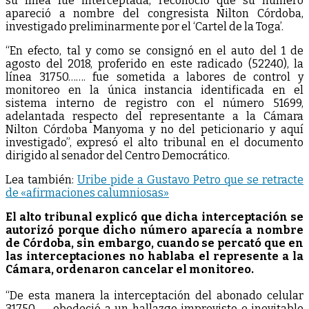
su línea fue interceptada, reconoció que su número
apareció a nombre del congresista Nilton Córdoba,
investigado preliminarmente por el ‘Cartel de la Toga’.
“En efecto, tal y como se consignó en el auto del 1 de
agosto del 2018, proferido en este radicado (52240), la
línea 31750……. fue sometida a labores de control y
monitoreo en la única instancia identificada en el
sistema interno de registro con el número 51699,
adelantada respecto del representante a la Cámara
Nilton Córdoba Manyoma y no del peticionario y aquí
investigado”, expresó el alto tribunal en el documento
dirigido al senador del Centro Democrático.
Lea también:
Uribe pide a Gustavo Petro que se retracte
de «afirmaciones calumniosas»
El alto tribunal explicó que dicha interceptación se
autorizó porque dicho número aparecía a nombre
de Córdoba, sin embargo, cuando se percató que en
las interceptaciones no hablaba el represente a la
Cámara, ordenaron cancelar el monitoreo.
“De esta manera la interceptación del abonado celular
31750…… obedeció a un hallazgo imprevisto e inevitable