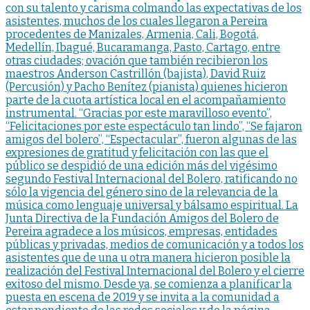
con su talento y carisma colmando las expectativas de los
asistentes, muchos de los cuales llegaron a Pereira
procedentes de Manizales, Armenia, Cali, Bogotá,
Medellín, Ibagué, Bucaramanga, Pasto, Cartago, entre
otras ciudades; ovación que también recibieron los
maestros Anderson Castrillón (bajista), David Ruiz
(Percusión) y Pacho Benítez (pianista) quienes hicieron
parte de la cuota artística local en el acompañamiento
instrumental. “Gracias por este maravilloso evento”,
“Felicitaciones por este espectáculo tan lindo”, “Se fajaron
amigos del bolero”, “Espectacular”, fueron algunas de las
expresiones de gratitud y felicitación con las que el
público se despidió de una edición más del vigésimo
segundo Festival Internacional del Bolero, ratificando no
sólo la vigencia del género sino de la relevancia de la
música como lenguaje universal y bálsamo espiritual. La
Junta Directiva de la Fundación Amigos del Bolero de
Pereira agradece a los músicos, empresas, entidades
públicas y privadas, medios de comunicación y a todos los
asistentes que de una u otra manera hicieron posible la
realización del Festival Internacional del Bolero y el cierre
exitoso del mismo. Desde ya, se comienza a planificar la
puesta en escena de 2019 y se invita a la comunidad a