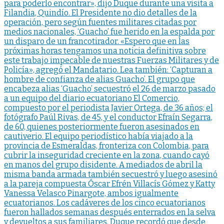
para poderlo encontrar», dijo Duque durante una visita a
Filandia, Quindío. El Presidente no dio detalles de la
operación, pero según fuentes militares citadas por
medios nacionales, ‘Guacho’ fue herido en la espalda por
un disparo de un francotirador. «Espero que en las
próximas horas tengamos una noticia definitiva sobre
este trabajo impecable de nuestras Fuerzas Militares y de
Policía», agregó el Mandatario. Lea también: ‘Capturan a
hombre de confianza de alias Guacho’. El grupo que
encabeza alias ‘Guacho’ secuestró el 26 de marzo pasado
a un equipo del diario ecuatoriano El Comercio,
compuesto por el periodista Javier Ortega, de 36 años; el
fotógrafo Paúl Rivas, de 45, y el conductor Efraín Segarra,
de 60, quienes posteriormente fueron asesinados en
cautiverio. El equipo periodístico había viajado a la
provincia de Esmeraldas, fronteriza con Colombia, para
cubrir la inseguridad creciente en la zona, cuando cayó
en manos del grupo disidente. A mediados de abril la
misma banda armada también secuestró y luego asesinó
a la pareja compuesta Óscar Efrén Villacís Gómez y Katty
Vanessa Velasco Pinargote, ambos igualmente
ecuatorianos. Los cadáveres de los cinco ecuatorianos
fueron hallados semanas después enterrados en la selva
y devueltos a sus familiares. Duque recordó que desde