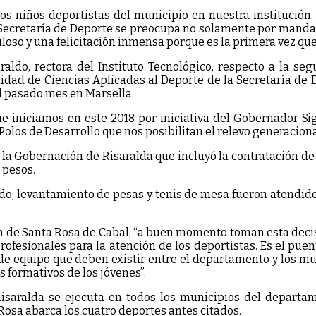
 los niños deportistas del municipio en nuestra institución
 Secretaría de Deporte se preocupa no solamente por mandar
buloso y una felicitación inmensa porque es la primera vez q
aldo, rectora del Instituto Tecnológico, respecto a la se
idad de Ciencias Aplicadas al Deporte de la Secretaría de D
l pasado mes en Marsella.
e iniciamos en este 2018 por iniciativa del Gobernador Sig
 Polos de Desarrollo que nos posibilitan el relevo generaciona
r la Gobernación de Risaralda que incluyó la contratación d
 pesos.
do, levantamiento de pesas y tenis de mesa fueron atendidos
ón de Santa Rosa de Cabal, “a buen momento toman esta deci
rofesionales para la atención de los deportistas. Es el pu
os de equipo que deben existir entre el departamento y los 
 formativos de los jóvenes”.
saralda se ejecuta en todos los municipios del departame
Rosa abarca los cuatro deportes antes citados.