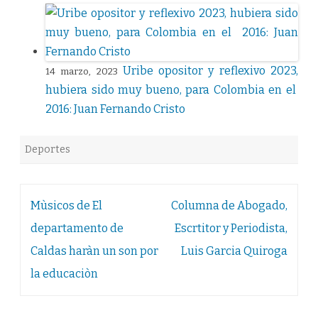
Uribe opositor y reflexivo 2023,
14 marzo, 2023
hubiera sido muy bueno, para Colombia en el
2016: Juan Fernando Cristo
Deportes
Navegación
Mùsicos de El
Columna de Abogado,
de
departamento de
Escrtitor y Periodista,
entradas
Caldas haràn un son por
Luis Garcia Quiroga
la educaciòn