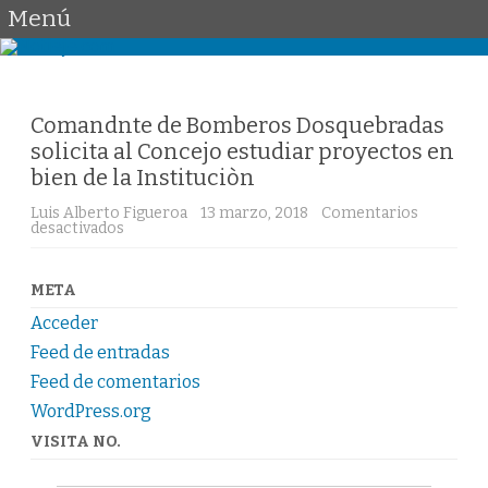
Menú
Saltar
al
contenido
Comandnte de Bomberos Dosquebradas
solicita al Concejo estudiar proyectos en
bien de la Instituciòn
Luis Alberto Figueroa
13 marzo, 2018
Comentarios
en
desactivados
Comandnte
de
Bomberos
Dosquebradas
META
solicita
al
Acceder
Concejo
estudiar
Feed de entradas
proyectos
en
Feed de comentarios
bien
WordPress.org
de
la
Instituciòn
VISITA NO.