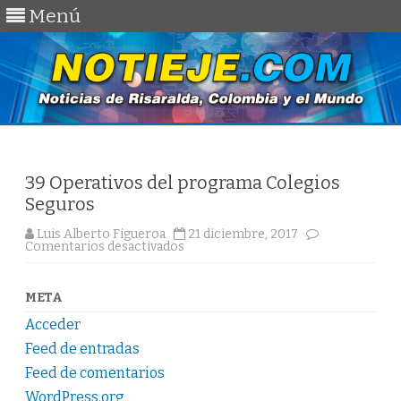
Menú
Saltar
al
contenido
39 Operativos del programa Colegios
Seguros
Luis Alberto Figueroa
21 diciembre, 2017
en
Comentarios desactivados
39
Operativos
del
programa
META
Colegios
Seguros
Acceder
Feed de entradas
Feed de comentarios
WordPress.org