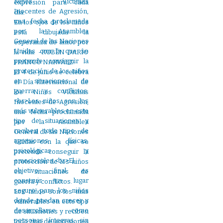
expresión para cada
día:
En los ojos de los niños
está dibujada la
esperanza de amor por
la vida. -RUBÉN DARÍO
FRANCO NARVÁEZ.
El 4 de junio se celebra
el Día Internacional de
los Niños Víctimas
Inocentes de Agresión,
una fecha proclamada
por la Asamblea
General de las Naciones
Unidas con la que se
pretende conseguir la
protección de los niños
en situaciones de
guerra y conflictos.
Los niños son los más
vulnerables en este tipo
de situaciones y reciben
todo tipo de agresiones