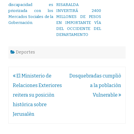
discapacidad es
RISARALDA
priorizada con los
INVERTIRÁ 2400
Mercados Sociales de la
MILLONES DE PESOS
Gobernación.
EN IMPORTANTE VÍA
DEL OCCIDENTE DEL
DEPARTAMENTO
Deportes
Navegación
El Ministerio de
Dosquebradas cumpliò
de
Relaciones Exteriores
a la poblaciòn
entradas
reitera su posiciòn
Vulnerable
històrica sobre
Jerusalèn