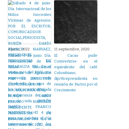
4 junio, 2022
11 septiembre, 2020
Sábado 4 de junio. Día.
El Cacao pude
Internacional de los
Comvertirse en el
Niños Inocentes
equivalente del café
Víctimas de Agresión.
Colombiano,
POR EL ESCRITOR,
dijoVicepresidenta en
COMUNICADDOR
reunión de Pactos por el
SOCIAL,PERIODISTA,
Crecimiento
RUBÉN DARÍO
FRANCO NARVAEZ,
PRESIDENTE
PERIODISTAS DE
RISARALDA PRI. En el
sexto mes del 2022, una