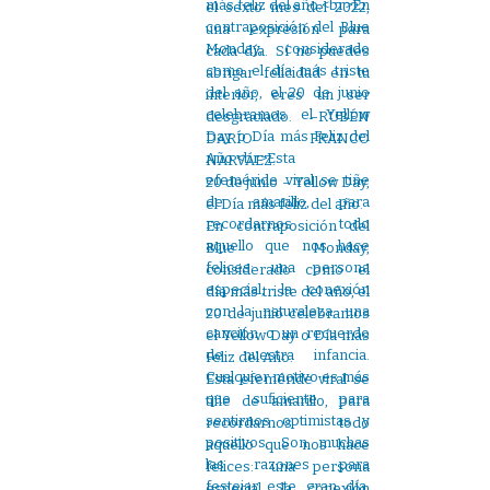
el sexto mes del 2022,
una expresión para
cada día. Sí no puedes
abrigar felicidad en tu
interior, eres un ser
desgraciado. –RUBÉN
DARÍO FRANCO
NARVÁEZ.
20 de junio – Yellow Day,
el Día más feliz del año.
En contraposición del
Blue Monday,
considerado como el
día más triste del año, el
20 de junio celebramos
el Yellow Day o Día más
Feliz del Año.
Esta efeméride viral se
tiñe de amarillo, para
recordarnos todo
aquello que nos hace
felices: una persona
especial, la conexión