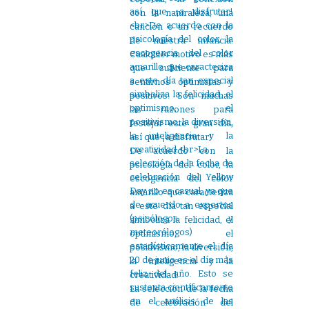
con la naturaleza, una
canción o un recuerdo
de nuestra infancia.
Cualquier motivo es más
que suficiente para
sentirnos optimistas y
positivos. Son muchas
las razones para
festejar este gran día,
así que ¡a disfrutar!
De acuerdo con la
psicología del color, la
escogencia del color
amarillo que caracteriza
a este día tan especial
simboliza la felicidad, el
optimismo, el
positivismo, la diversión,
la inteligencia y la
creatividad.
La selección de la fecha
de celebración del