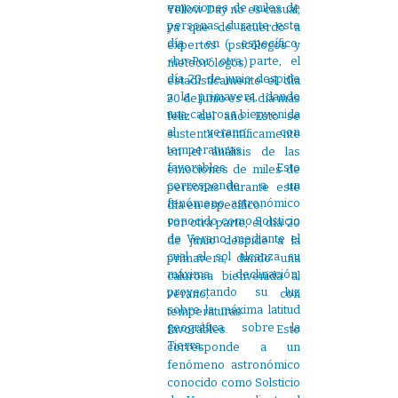
Yellow Day no es casual,
ya que de acuerdo a
expertos (psicólogos y
meteorólogos)
estadísticamente el día
20 de junio es el día más
feliz del año. Esto se
sustenta científicamente
en el análisis de las
emociones de miles de
personas durante este
día en específico.
Por otra parte, el día 20
de junio despide a la
primavera, dando una
calurosa bienvenida al
verano, con
temperaturas
favorables. Esto
corresponde a un
fenómeno astronómico
conocido como Solsticio