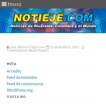
Menú
Saltar
al
contenido
Luis Alberto Figueroa
22 diciembre, 2017
en
Comentarios desactivados
META
Acceder
Feed de entradas
Feed de comentarios
WordPress.org
VISITA NO.