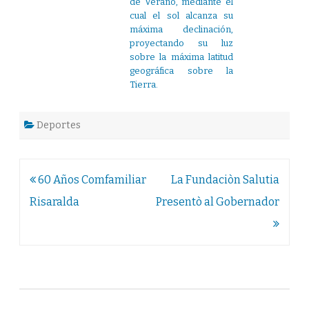
de Verano, mediante el
cual el sol alcanza su
máxima declinación,
proyectando su luz
sobre la máxima latitud
geográfica sobre la
Tierra.
Deportes
Navegación
60 Años Comfamiliar
La Fundaciòn Salutia
de
Risaralda
Presentò al Gobernador
entradas