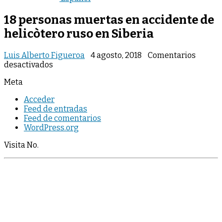
18 personas muertas en accidente de
helicòtero ruso en Siberia
Luis Alberto Figueroa
4 agosto, 2018
Comentarios
en
desactivados
18
Meta
personas
muertas
Acceder
en
Feed de entradas
accidente
Feed de comentarios
de
WordPress.org
helicòtero
ruso
Visita No.
en
Siberia