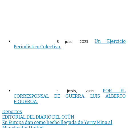
Un Ejercicio
8 julio, 2025
Periodístico Colectivo.
POR EL
5 junio, 2025
CORRESPONSAL DE GUERRA. LUIS ALBERTO
FIGUEROA.
Deportes
Navegación
EDITORIAL DEL DIARIO DEL OTÙN
En Europa dan como hecho llegada de Yerry Mina al
de
Manchester United