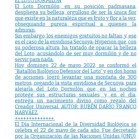
EL LOTO DORMILÓN
El Loto Dormilón, en su posición padmasana,
despliega su belleza; orgulloso de ser la única flor
que existe en la naturaleza que es fruto y flor a la vez,
obsequiando pureza espiritual a quienes la
admiran.
Sin embargo, los enemigos gratuitos no faltan; y, ese
es el caso de la envidiosa Secuoya-Hyperion que, con
su poderosa altura, ha tratado de opacar la belleza
del Loto, acusándolo de ser muy dormilón y de no
servir para nada.
Hoy, domingo 22 de mayo 2022, se conformó el
“Batallón Biológico Defensor del Loto” y, en dos horas
de acciones, logró levantar una montaña de 300
metros, cegando la vista envidiosa de Secuoya, para
alejarla del Loto Dormilón que, en las noches
protege sus estructuras sexuales; y, en el día,
entrega un nacimiento divino como regalo del
Creador Universal. AUTOR: RUBÉN DARÍO FRANCO
NARVÁEZ.
++++++++++++++.
El Día Internacional de la Diversidad Biológica se
celebra el 22 de mayo de cada año. Fue decretado
por la Organización de las Naciones Unidas (ONU),