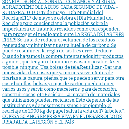
SONRÍA… SONRÍA… SONRÍA… CON AMOR Y ALEGRÍA,
AGRADECIÉNDOLE A DIOS: CADA SEGUNDO DE VIDA. –
RUDAFRA.-0-0-0-17 de mayo – Día Mundial del
ReciclajeEl 17 de mayo se celebra el Día Mundial del
Reciclaje para concienciar a la población sobre la
importancia de tratar los residuos como corresponden
para proteger el medio ambiente.LA REGLA DE LAS TRES
ERRES:Se trata de reducir el volumen de los residuos
generados y minimizar nuestra huella de carbono. Se
puede resumir en la regla de las tres erres:Reducir -
Cuando hagamos la compra, intentar adquirir productos
a granel, que tengan el mínimo envasado posible. A ser
posible, ninguno. Usa bolsas de tela.Reutilizar -Dar una
nueva vida a las cosas que ya no nos sirven.Antes de
tirarlas a la basura, piensa que te pueden servir para otra
cosa: botellas, bolsas y cajas de cartón pueden tener
varios usos y servir como maceteros, para decoración,
construir cosas, etc.Reciclar -La mayoría de materiales
que utilizamos pueden reciclarse. Esto depende de las
instituciones y de nosotros mismos. Por ejemplo, el
reciclaje de 1.000 kg de papel salva la vida de 17 árboles.*.
COPESA 50 AÑOS EMPRESA VIVA EN EL DESARROLLO DE
RISARALDA, LA REGIÓN Y EL PAÍS.