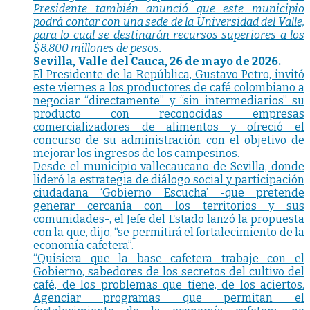
Presidente también anunció que este municipio
podrá contar con una sede de la Universidad del Valle,
para lo cual se destinarán recursos superiores a los
$8.800 millones de pesos.
Sevilla, Valle del Cauca, 26 de mayo de 2026.
El Presidente de la República, Gustavo Petro, invitó
este viernes a los productores de café colombiano a
negociar “directamente” y “sin intermediarios” su
producto con reconocidas empresas
comercializadores de alimentos y ofreció el
concurso de su administración con el objetivo de
mejorar los ingresos de los campesinos.
Desde el municipio vallecaucano de Sevilla, donde
lideró la estrategia de diálogo social y participación
ciudadana ‘Gobierno Escucha’ -que pretende
generar cercanía con los territorios y sus
comunidades-, el Jefe del Estado lanzó la propuesta
con la que, dijo, “se permitirá el fortalecimiento de la
economía cafetera”.
“Quisiera que la base cafetera trabaje con el
Gobierno, sabedores de los secretos del cultivo del
café, de los problemas que tiene, de los aciertos.
Agenciar programas que permitan el