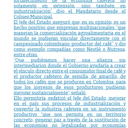
fortalecimiento de la economía cafetera, no
solamente en extensión, sino también en
industrialización”, dijo el Mandatario desde el
Coliseo Municipal.
El Jefe del Estado aseguró que, en su opinión, es un
hecho positivo que empresas multinacionales “que
manejan la comercialización agroalimentaria en el
mundo se pudieran vincular directamente con el
campesinado colombiano productor del café” y dio
como ejemplo compañías como Nestlé o Nutresa,
entre otras.
“Que pudiéramos hacer una alianza sin
intermediarios donde el Gobierno ayudaría a crear
el vínculo directo entre el consumidor final de café y
el productor cafetero de semilla, de amarillo, de
todos los cafés que se producen en Colombia, para
que los ingresos de esos productores pudieran
mejorar sustancialmente”, señaló.
Ello permitiría, enfatizó el Jefe del Estado, mejorar
en el país sus procesos de industrialización y
convertir la industria cafetera en un instrumento
productivo “que nos permita en un territorio
concreto, generar paz a través de la sustitución de
las economías no legalizadas por economías