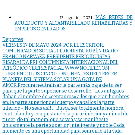
MÁS REDES DE
13 agosto, 2021
ACUEDUCTO Y ALCANTARILLADO REHABILITADAS Y
EMPLEOS GENERADOS
Deportes
Navegación
VIERNES 17 DE MAYO 2024. POR EL ESCRITOR.
COMUNICADOR SOCIAL PERIODISTA, RUBÉN DARÍO
de
FRANCO NARVÁEZ, PRESIDENTE PERIOIDUISTAS
entradas
RISARALDA PRI, COLUMNISTA INTERNACIONAL DEL
PERIÓDICO CIBERESPACIAL WWW.NOTIEJE.COM
CUBRIENDO LOS CINCO CONTINENTES DEL TERCER
PLANETA DEL SISTEMA SOLAR.UNA GOTA DE
AMOR.Procura neutralizar la parte más baja de tu ser,
para que la parte superior se desarrolle. -Los antiguos
daban el nombre de «centauros» a los que eran hombres
en: la parte superior del cuerpo y caballos la parte
inferior. -¡No seas así! … Busca ser totalmente hombre,
controlando y conquistando la parte inferior y animal de
tu ser; de tal manera, que se vea y se manifieste
únicamente la parte superior, inteligente y noble.Cada
momento es una oportunidad para sonreírle a la vida.