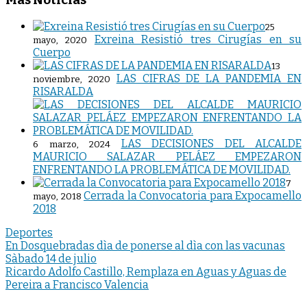
25
Exreina Resistió tres Cirugías en su
mayo, 2020
Cuerpo
13
LAS CIFRAS DE LA PANDEMIA EN
noviembre, 2020
RISARALDA
LAS DECISIONES DEL ALCALDE
6 marzo, 2024
MAURICIO SALAZAR PELÁEZ EMPEZARON
ENFRENTANDO LA PROBLEMÁTICA DE MOVILIDAD.
7
Cerrada la Convocatoria para Expocamello
mayo, 2018
2018
Deportes
Navegación
En Dosquebradas dìa de ponerse al dìa con las vacunas
Sàbado 14 de julio
de
Ricardo Adolfo Castillo, Remplaza en Aguas y Aguas de
entradas
Pereira a Francisco Valencia