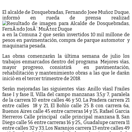
y
parque
El alcalde de Dosquebradas, Fernando Joee Muñoz Duque,
automotor
informò en rueda de prensa realizad
a en la Comuna 2 que seràn invertidos 10 mil millone de
pesos en pavimentaciòn, compra de parque automotor y
maquinaria pesada.
Las obras comenzaràn la ùltima semana de julio los
trabajos enmarcados dentro del programa Mejores vìas,
mayor progreso, consistirà en pavimentaciòn,
rehabilitaciòn y mantenimiento obras a las que le daràn
iniciò en el tercer trimestre de 2018.
Seràn mejoradas las siguientes vìas: Anillo vìasl Frailes
fase I y fase II, Villa del campo manzanas 3,5,y 7, paralela
de la carrera 10 entre calles 46 y 50, La Pradera carrera 21
entre calles 18 y 21, El Bohìo calle 25 B con carrera 6a,
Buenos Aires calle 45 entre carreras 14 y 15, Rafael Garcia
Herreros Calle principal calle principal manzana B, San
Diego calle 56 entre carreras 16 y 25,, Guadalupe carrera 11
entre calles 32 y 33, Los Naranjos carrera 13 entre calles 49