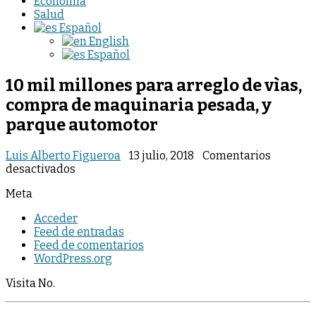
Economia
Salud
Español
English
Español
10 mil millones para arreglo de vìas,
compra de maquinaria pesada, y
parque automotor
Luis Alberto Figueroa
13 julio, 2018
Comentarios
en
desactivados
10
Meta
mil
millones
Acceder
para
Feed de entradas
arreglo
Feed de comentarios
de
WordPress.org
vìas,
compra
Visita No.
de
maquinaria
pesada,