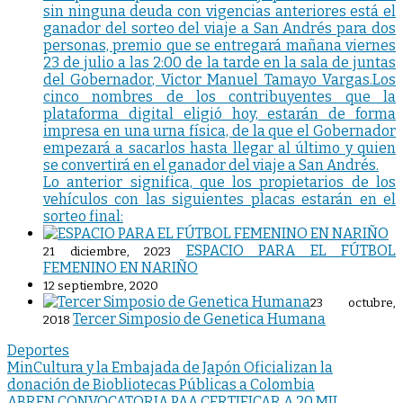
sin ninguna deuda con vigencias anteriores está el
ganador del sorteo del viaje a San Andrés para dos
personas, premio que se entregará mañana viernes
23 de julio a las 2:00 de la tarde en la sala de juntas
del Gobernador, Victor Manuel Tamayo Vargas.Los
cinco nombres de los contribuyentes que la
plataforma digital eligió hoy, estarán de forma
impresa en una urna física, de la que el Gobernador
empezará a sacarlos hasta llegar al último y quien
se convertirá en el ganador del viaje a San Andrés.
Lo anterior significa, que los propietarios de los
vehículos con las siguientes placas estarán en el
sorteo final:
ESPACIO PARA EL FÚTBOL
21 diciembre, 2023
FEMENINO EN NARIÑO
12 septiembre, 2020
23 octubre,
Tercer Simposio de Genetica Humana
2018
Deportes
Navegación
MinCultura y la Embajada de Japón Oficializan la
donación de Biobliotecas Públicas a Colombia
de
ABREN CONVOCATORIA PAA CERTIFICAR A 20 MIL