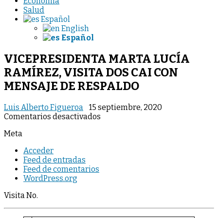
Economia
Salud
Español
English
Español
VICEPRESIDENTA MARTA LUCÍA
RAMÍREZ, VISITA DOS CAI CON
MENSAJE DE RESPALDO
Luis Alberto Figueroa
15 septiembre, 2020
en
Comentarios desactivados
VICEPRESIDENTA
Meta
MARTA
LUCÍA
Acceder
RAMÍREZ,
Feed de entradas
VISITA
Feed de comentarios
DOS
WordPress.org
CAI
CON
Visita No.
MENSAJE
DE
RESPALDO