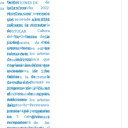
ra
“AUDICIONES DE
za
TALENTOS
PEREIRANOS”, TODOS
LOS ARTISTAS
LOCALES SE PODRÁN
POSTULAR
• Se busca dar
participación de los
artistas locales en las
Fiestas de la
Cosecha 2022.
Con una inversión que
asciende a los $236
millones, la Secretaría
de Cultura del
Gobierno de la Ciudad
abrió convocatoria para
seleccionar los artistas
de la
música que engalarán
los diferentes
escenarios de las