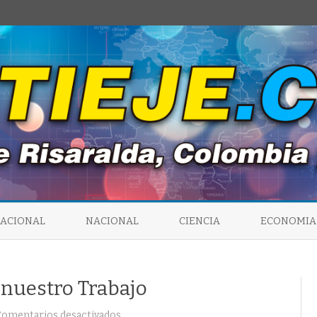
Saltar
al
NACIONAL
NACIONAL
CIENCIA
ECONOMIA
contenido
e nuestro Trabajo
en
Comentarios desactivados