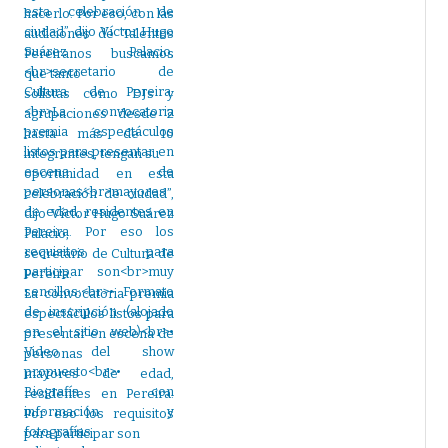
hacerlo. Por eso, con las
audiciones de Talentos
Pereiranos buscamos
que tanto
solistas como DJs y
agrupaciones desde 2
hasta más de 10
integrantes, tengan su
oportunidad en esta
celebración de ciudad”,
dijo Víctor Hugo Suárez
Palacio,
secretario de Cultura de
Pereira.
La convocatoria premia
espectáculos listos para
presentar en escena de
personas
mayores de edad,
residentes en Pereira.
Por eso los requisitos
para participar son