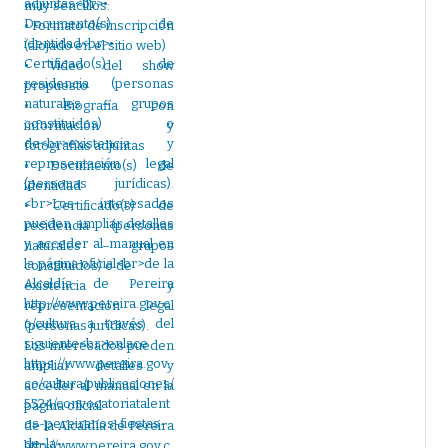
muy sencillos:
• Formato de inscripción
(alojado en el sitio web)
• Video del show
propuesto
• Biografía con
información y
fotografías adjuntas
• Documento(s) de
identidad
• Certificado(s) de
residencia (personas
naturales – grupos
constituidos) o de
existencia y
representación legal
(personas jurídicas).
Los interesados pueden
ampliar detalles y
acceder al manual en la
página oficial
de la Alcaldía de Pereira
http://www.pereira.gov.c