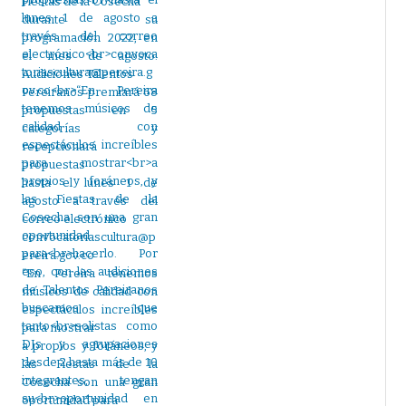
Fiestas de la Cosecha
durante su
programación 2022, en
el mes de agosto.
Audiciones Talentos
Pereiranos premiará 68
propuestas en 5
categorías y
recepcionará
propuestas
hasta el lunes 1 de
agosto a través del
correo electrónico
convocatoriascultura@p
ereira.gov.co
“En Pereira tenemos
músicos de calidad con
espectáculos increíbles
para mostrar
a propios y foráneos, y
las Fiestas de la
Cosecha son una gran
oportunidad para