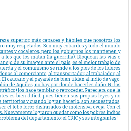
za superior, más capaces y hábiles que nosotros los
s pero muy respetados. Son muy cobardes y todo el mundo
ficantes y cocaleros, pero los gobiernos los mantienen y
 los que los matan (la guerrilla). Bloquean las vías e
manejo de su imagen ante el país, es el mejor trabajo de
uierda y el comunismo se rinde a los pies de los líderes
nos al comerciante, al transportador, al trabajador, al
 El caucano y el payanés de bien tildan al indio de vago,
alón de Aquiles, no hay por donde hacerles daño. Ni los
tráfico) los hace temblar o retroceder. Pareciera que la
tes es bien difícil, pues tienen sus propias leyes y no
 territorios y cuando logran hacerlo, son secuestrados,
ser el lobo feroz disfrazados de inofensiva oveja. Con el
s. Nuevamente lograron quedar como los pobres indios
 problema del departamento: el CRIC y sus integrantes!