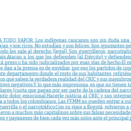
 TODO VAPOR. Los indígenas caucanos son sin duda una ra
bajan y son ricos. No estudian y son felices. Son ignorante
 todo les sale al derecho (legal). Son guerrilleros, narcotra
Atacan a los que los defienden (al Ejército) y defienden a
tá preso o ha sido judicializados por esas vías de hecho.El 
e dan a la prensa es de envidiar, por eso los partidos de izq
e departamento donde el resto de sus habitantes, refiriéndo
 los que saben la verdadera realidad del CRIC y sus miembros.
ativos negativos.Y lo que más impresiona, es que no tienen t
liares (cuota que pagan por ser parte de la cadena del narco
tir dolor emocional.Hacerle justicia al CRIC y sus integran
ja a todos los colombianos. Las FF.MM no pueden entrar a sus
errilla o el narcotráfico.Con su viaje a Bogotá, volvieron a 
eron a muchos más capitalinos sobre sus falsas necesidade
os y payaneses de bien cada vez más solos ante el principal