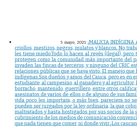
¡MALICIA INDÍGENA A
5 mayo, 2021
criollos, mestizos, negros, mulatos y blancos. No tra
les tiene miedo.Todo lo hacen al revés (ilegal), pero
protegen como la comunidad más importante del país.
invaden las fincas de terceros, y ninguno del CRIC es
relaciones públicas que se haya visto. El manejo que l
indígenas.Son dueños y amos del Cauca, pero es en est
estudiante, al campesino, al ganadero y al agricultor,
borracho, mantenido, guerrillero, entre otros calific
asesinatos de varios de ellos o de alguno de sus fami
vida poco les importara, o más bien, pareciera no sen
pueden ser juzgados por la ley ordinaria, la que cobi
maltratados y hasta hostigados por sus socios de la gu
cubrimiento de los medios de comunicación convenci
que nada tienen que comer, ni donde vivir.¡Los caucan