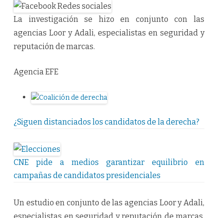
o
r
ì
La investigación se hizo en conjunto con las
a
d
agencias Loor y Adali, especialistas en seguridad y
e
C
reputación de marcas.
a
n
d
i
Agencia EFE
d
a
t
o
s
P
r
¿Siguen distanciados los candidatos de la derecha?
e
s
i
d
e
n
CNE pide a medios garantizar equilibrio en
c
i
campañas de candidatos presidenciales
a
l
e
s
Un estudio en conjunto de las agencias Loor y Adali,
t
i
especialistas en seguridad y reputación de marcas,