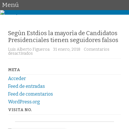
Menú
Saltar
al
contenido
Segùn Estdios la mayorìa de Candidatos
Presidenciales tienen seguidores falsos
Luis Alberto Figueroa
31 enero, 2018
Comentarios
desactivados
e
n
S
e
g
META
ù
n
Acceder
E
s
Feed de entradas
t
Feed de comentarios
d
i
WordPress.org
o
s
VISITA NO.
l
a
m
a
y