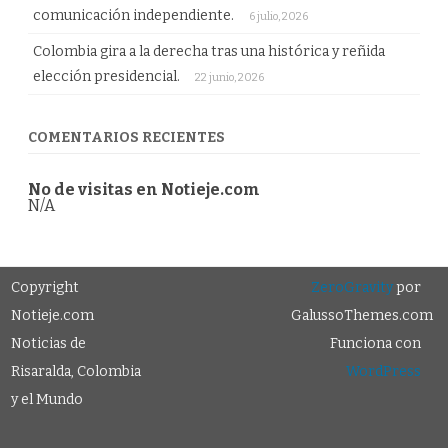
comunicación independiente.
6 julio, 2026
Colombia gira a la derecha tras una histórica y reñida
elección presidencial.
22 junio, 2026
COMENTARIOS RECIENTES
No de visitas en Notieje.com
N/A
Copyright
ZeroGravity
por
Notieje.com
GalussoThemes.com
Noticias de
Funciona con
Risaralda, Colombia
WordPress
y el Mundo