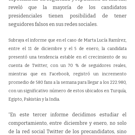
e
n
reveló que la mayoría de los candidatos
e
n
presidenciales tienen posibilidad de tener
s
e
seguidores falsos en sus redes sociales.
g
u
i
d
Subraya el informe que en el caso de Marta Lucía Ramírez,
o
r
entre el 11 de diciembre y el 5 de enero, la candidata
e
s
presentó una tendencia estable en el crecimiento de su
f
a
cuenta de Twitter, con un 70 % de seguidores reales,
l
s
mientras que en Facebook, registró un incremento
o
s
promedio de 580 fans a la semana para llegar a los 222.980,
con un significativo número de estos ubicados en Turquía,
Egipto, Pakistán y la India.
“En este tercer informe decidimos estudiar el
comportamiento, entre diciembre y enero, no solo
de la red social Twitter de los precandidatos, sino