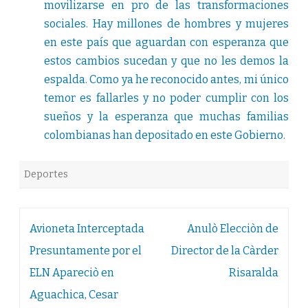
movilizarse en pro de las transformaciones
sociales. Hay millones de hombres y mujeres
en este país que aguardan con esperanza que
estos cambios sucedan y que no les demos la
espalda. Como ya he reconocido antes, mi único
temor es fallarles y no poder cumplir con los
sueños y la esperanza que muchas familias
colombianas han depositado en este Gobierno.
Deportes
Navegación
Avioneta Interceptada
Anulò Elecciòn de
de
Presuntamente por el
Director de la Càrder
entradas
ELN Apareciò en
Risaralda
Aguachica, Cesar