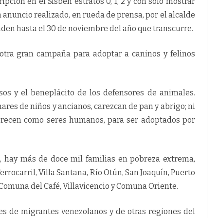
ripción en el Sisbén estratos 0, 1, 2 y con sólo mostrar
n anuncio realizado, en rueda de prensa, por el alcalde
nden hasta el 30 de noviembre del año que transcurre.
 otra gran campaña para adoptar a caninos y felinos
s y el beneplácito de los defensores de animales.
res de niños y ancianos, carezcan de pan y abrigo; ni
erecen como seres humanos, para ser adoptados por
”, hay más de doce mil familias en pobreza extrema,
errocarril, Villa Santana, Río Otún, San Joaquín, Puerto
, Comuna del Café, Villavicencio y Comuna Oriente.
iles de migrantes venezolanos y de otras regiones del