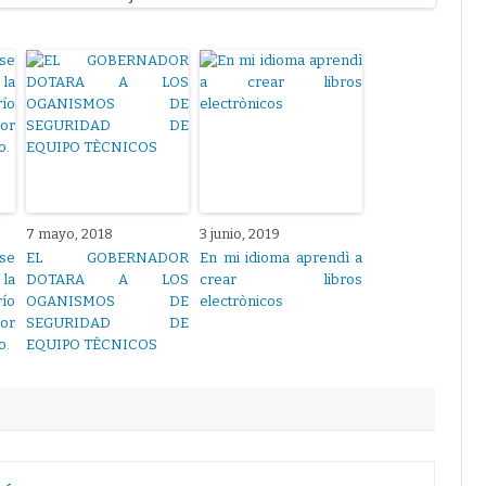
7 mayo, 2018
3 junio, 2019
se
EL GOBERNADOR
En mi idioma aprendì a
 la
DOTARA A LOS
crear libros
río
OGANISMOS DE
electrònicos
or
SEGURIDAD DE
o.
EQUIPO TÈCNICOS