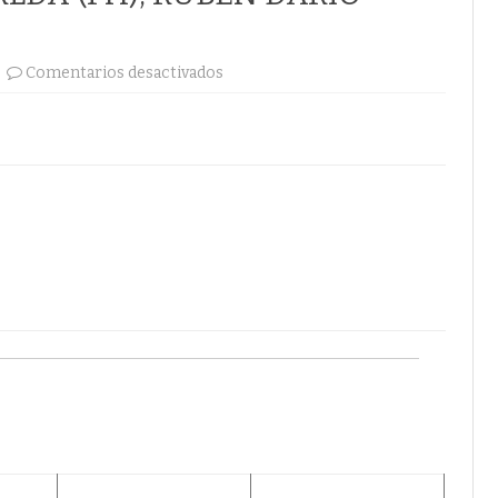
en
Comentarios desactivados
POR
EL
PRESIDENTE
DE
LA
ASOCIACIÓN
DE
PERIODISTAS
DE
RISARLDA
(Pri),
RUBÉN
DARÍO
FRANCO
NARVÁEZ