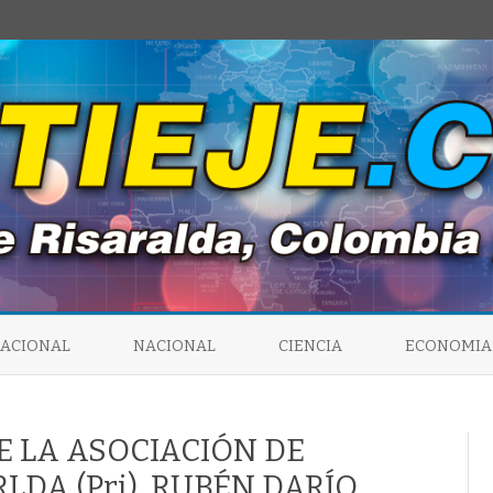
Saltar
al
NACIONAL
NACIONAL
CIENCIA
ECONOMIA
contenido
E LA ASOCIACIÓN DE
LDA (Pri), RUBÉN DARÍO