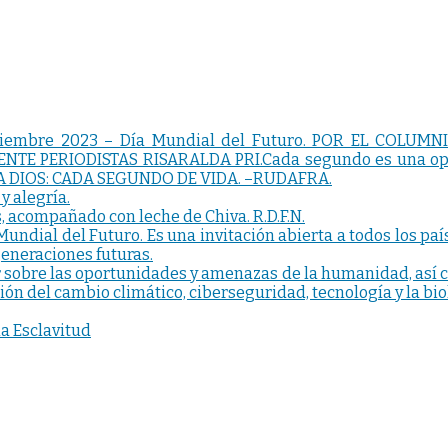
ciembre 2023 – Día Mundial del Futuro. POR EL COLUM
PERIODISTAS RISARALDA PRI.Cada segundo es una oport
 DIOS: CADA SEGUNDO DE VIDA. –RUDAFRA.
 alegría.
 acompañado con leche de Chiva. R.D.F.N.
 Mundial del Futuro. Es una invitación abierta a todos los p
generaciones futuras.
sobre las oportunidades y amenazas de la humanidad, así como
ión del cambio climático, ciberseguridad, tecnología y la bio
la Esclavitud