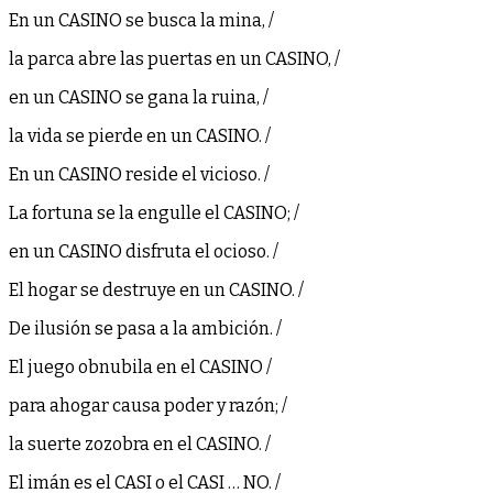
En un CASINO se busca la mina, /
la parca abre las puertas en un CASINO, /
en un CASINO se gana la ruina, /
la vida se pierde en un CASINO. /
En un CASINO reside el vicioso. /
La fortuna se la engulle el CASINO; /
en un CASINO disfruta el ocioso. /
El hogar se destruye en un CASINO. /
De ilusión se pasa a la ambición. /
El juego obnubila en el CASINO /
para ahogar causa poder y razón; /
la suerte zozobra en el CASINO. /
El imán es el CASI o el CASI … NO. /