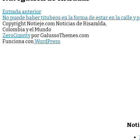
Entrada anterior
No puede haber titubeos en la forma de estar en la calle y 
Copyright Notieje.com Noticias de Risaralda,
Colombia y el Mundo
ZeroGravity
por GalussoThemes.com
Funciona con
WordPress
Noti