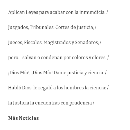
D
E
N
Aplican Leyes para acabar con la inmundicia: /
T
E
D
E
Juzgados, Tribunales, Cortes de Justicia; /
L
A
A
Jueces, Fiscales, Magistrados y Senadores; /
S
O
C
I
pero… salvan o condenan por colores y olores. /
A
C
I
Ó
¡Dios Mío!, ¡Dios Mío! Dame justicia y ciencia. /
N
D
E
P
Habló Dios: le regalé a los hombres la ciencia; /
E
R
O
la Justicia la encuentras con prudencia /
D
I
S
T
Más Noticias
A
S
D