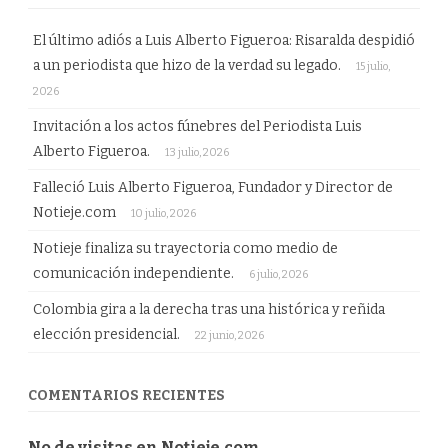
El último adiós a Luis Alberto Figueroa: Risaralda despidió
a un periodista que hizo de la verdad su legado.
15 julio,
2026
Invitación a los actos fúnebres del Periodista Luis
Alberto Figueroa.
13 julio, 2026
Falleció Luis Alberto Figueroa, Fundador y Director de
Notieje.com
10 julio, 2026
Notieje finaliza su trayectoria como medio de
comunicación independiente.
6 julio, 2026
Colombia gira a la derecha tras una histórica y reñida
elección presidencial.
22 junio, 2026
COMENTARIOS RECIENTES
No de visitas en Notieje.com