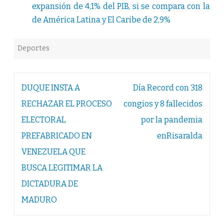
expansión de 4,1% del PIB, si se compara con la
de América Latina y El Caribe de 2,9%
Deportes
Navegación
DUQUE INSTA A
Día Record con 318
de
RECHAZAR EL PROCESO
congios y 8 fallecidos
entradas
ELECTORAL
por la pandemia
PREFABRICADO EN
enRisaralda
VENEZUELA QUE
BUSCA LEGITIMAR LA
DICTADURA DE
MADURO