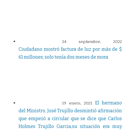
E
R
I
S
A
R
A
L
D
A
24 septiembre, 2022
P
r
Ciudadano mostró factura de luz por más de $
i
)
61 millones; solo tenía dos meses de mora
El hermano
19 enero, 2021
del Ministro, José Trujillo desmintió afirmación
que empezó a circular que se dice que Carlos
Holmes Trujillo Garcia,su situación era muy