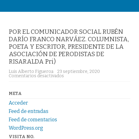
Saltar
al
contenido
POR EL COMUNICADOR SOCIAL RUBÉN
DARÍO FRANCO NARVÁEZ. COLUMNISTA,
POETA Y ESCRITOR, PRESIDENTE DE LA
ASOCIACIÓN DE PERODISTAS DE
RISARALDA Pri)
Luis Alberto Figueroa
23 septiembre, 2020
Comentarios desactivados
e
n
P
O
R
META
E
L
Acceder
C
O
Feed de entradas
M
Feed de comentarios
U
N
WordPress.org
I
C
VISITA NO.
A