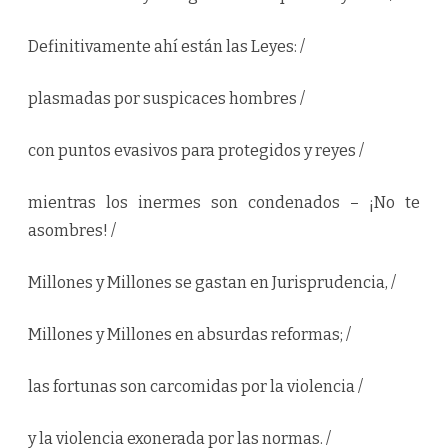
.
C
O
Definitivamente ahí están las Leyes: /
L
U
M
N
plasmadas por suspicaces hombres /
I
S
T
A
con puntos evasivos para protegidos y reyes /
,
P
O
mientras los inermes son condenados – ¡No te
E
T
asombres! /
A
Y
E
S
Millones y Millones se gastan en Jurisprudencia, /
C
R
I
T
Millones y Millones en absurdas reformas; /
O
R
,
P
las fortunas son carcomidas por la violencia /
R
E
S
y la violencia exonerada por las normas. /
I