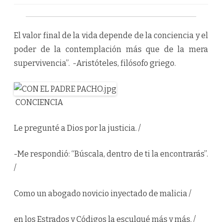
D
O
R
S
O
El valor final de la vida depende de la conciencia y el
C
I
poder de la contemplación más que de la mera
A
L
supervivencia”. -Aristóteles, filósofo griego.
R
U
B
É
N
D
CONCIENCIA
A
R
Í
Le pregunté a Dios por la justicia. /
O
F
R
A
-Me respondió: “Búscala, dentro de ti la encontrarás”.
N
C
/
O
N
A
R
Como un abogado novicio inyectado de malicia /
V
Á
E
Z
en los Estrados y Códigos la esculqué más y más. /