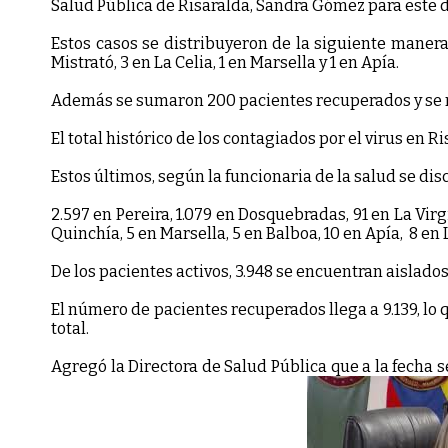
Salud Pública de Risaralda, Sandra Gómez para este 
Estos casos se distribuyeron de la siguiente manera:
Mistrató, 3 en La Celia, 1 en Marsella y 1 en Apía.
Además se sumaron 200 pacientes recuperados y se re
El total histórico de los contagiados por el virus en Ri
Estos últimos, según la funcionaria de la salud se di
2.597 en Pereira, 1.079 en Dosquebradas, 91 en La Virg
Quinchía, 5 en Marsella, 5 en Balboa, 10 en Apía, 8 en L
De los pacientes activos, 3.948 se encuentran aislado
El número de pacientes recuperados llega a 9.139, lo 
total.
Agregó la Directora de Salud Pública que a la fecha