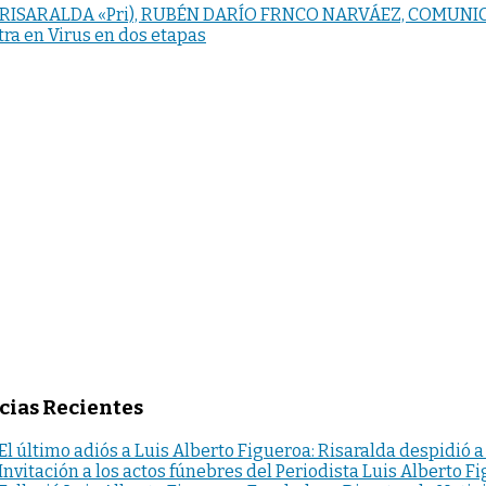
E RISARALDA «Pri), RUBÉN DARÍO FRNCO NARVÁEZ, COMUNI
tra en Virus en dos etapas
cias Recientes
El último adiós a Luis Alberto Figueroa: Risaralda despidió a
Invitación a los actos fúnebres del Periodista Luis Alberto F