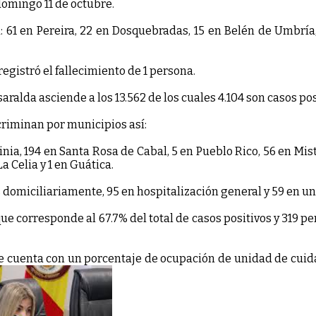
domingo 11 de octubre.
 61 en Pereira, 22 en Dosquebradas, 15 en Belén de Umbría,
gistró el fallecimiento de 1 persona.
saralda asciende a los 13.562 de los cuales 4.104 son casos pos
scriminan por municipios así:
inia, 194 en Santa Rosa de Cabal, 5 en Pueblo Rico, 56 en Mis
a Celia y 1 en Guática.
s domiciliariamente, 95 en hospitalización general y 59 en u
que corresponde al 67.7% del total de casos positivos y 319 p
 se cuenta con un porcentaje de ocupación de unidad de cuid