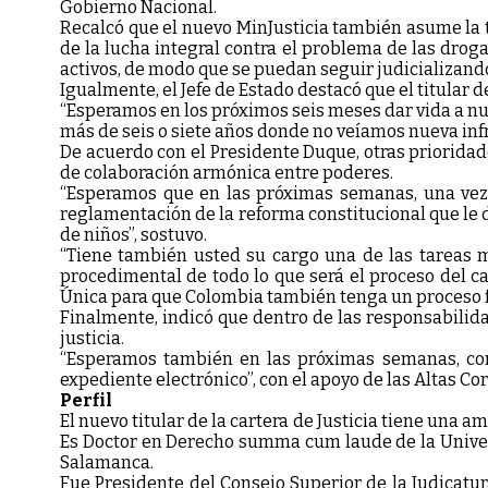
Gobierno Nacional.
Recalcó que el nuevo MinJusticia también asume la t
de la lucha integral contra el problema de las droga
activos, de modo que se puedan seguir judicializand
Igualmente, el Jefe de Estado destacó que el titular d
“Esperamos en los próximos seis meses dar vida a nue
más de seis o siete años donde no veíamos nueva infra
De acuerdo con el Presidente Duque, otras prioridade
de colaboración armónica entre poderes.
“Esperamos que en las próximas semanas, una vez 
reglamentación de la reforma constitucional que le 
de niños”, sostuvo.
“Tiene también usted su cargo una de las tareas m
procedimental de todo lo que será el proceso del ca
Única para que Colombia también tenga un proceso f
Finalmente, indicó que dentro de las responsabilidad
justicia.
“Esperamos también en las próximas semanas, con 
expediente electrónico”, con el apoyo de las Altas Cor
Perfil
El nuevo titular de la cartera de Justicia tiene una 
Es Doctor en Derecho summa cum laude de la Univers
Salamanca.
Fue Presidente del Consejo Superior de la Judicatura