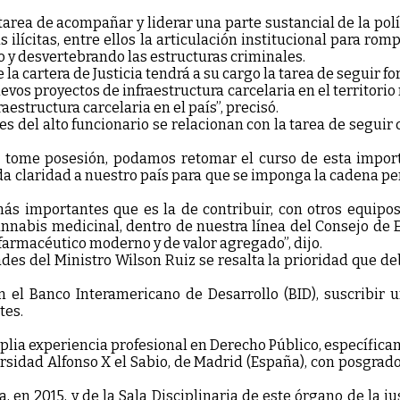
area de acompañar y liderar una parte sustancial de la polí
s ilícitas, entre ellos la articulación institucional para r
o y desvertebrando las estructuras criminales.
e la cartera de Justicia tendrá a su cargo la tarea de seguir f
vos proyectos de infraestructura carcelaria en el territori
estructura carcelaria en el país”, precisó.
s del alto funcionario se relacionan con la tarea de seguir c
tome posesión, podamos retomar el curso de esta import
da claridad a nuestro país para que se imponga la cadena pe
ás importantes que es la de contribuir, con otros equipo
nnabis medicinal, dentro de nuestra línea del Consejo de Es
armacéutico moderno y de valor agregado”, dijo.
es del Ministro Wilson Ruiz se resalta la prioridad que deb
el Banco Interamericano de Desarrollo (BID), suscribir
tes.
amplia experiencia profesional en Derecho Público, específica
idad Alfonso X el Sabio, de Madrid (España), con posgrado
, en 2015, y de la Sala Disciplinaria de este órgano de la j