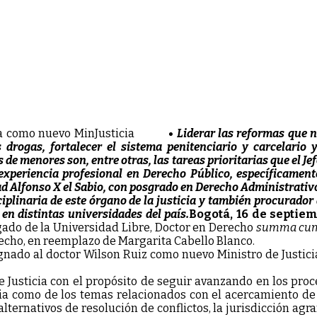
uela como nuevo MinJusticia
• Liderar las reformas que n
drogas, fortalecer el sistema penitenciario y carcelario y
e menores son, entre otras, las tareas prioritarias que el Jef
xperiencia profesional en Derecho Público, específicamente
 Alfonso X el Sabio, con posgrado en Derecho Administrativo
sciplinaria de este órgano de la justicia y también procurado
en distintas universidades del país.
Bogotá, 16 de septie
gado de la Universidad Libre, Doctor en Derecho
summa cum
recho, en reemplazo de Margarita Cabello Blanco.
gnado al doctor Wilson Ruiz como nuevo Ministro de Justicia
 Justicia con el propósito de seguir avanzando en los proc
ia como de los temas relacionados con el acercamiento de la
ernativos de resolución de conflictos, la jurisdicción agrari