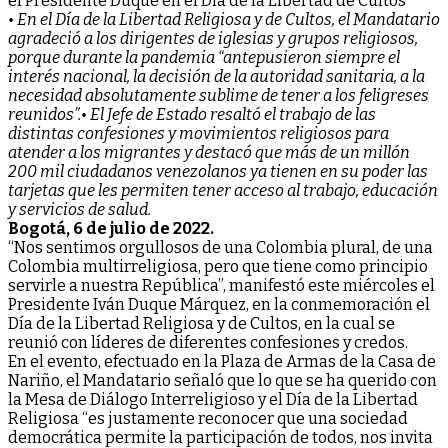
el Presidente Duque en el Día de la Libertad de Cultos
• En el Día de la Libertad Religiosa y de Cultos, el Mandatario
agradeció a los dirigentes de iglesias y grupos religiosos,
porque durante la pandemia “antepusieron siempre el
interés nacional, la decisión de la autoridad sanitaria, a la
necesidad absolutamente sublime de tener a los feligreses
reunidos”.
• El Jefe de Estado resaltó el trabajo de las
distintas confesiones y movimientos religiosos para
atender a los migrantes y destacó que más de un millón
200 mil ciudadanos venezolanos ya tienen en su poder las
tarjetas que les permiten tener acceso al trabajo, educación
y servicios de salud.
Bogotá, 6 de julio de 2022.
“Nos sentimos orgullosos de una Colombia plural, de una
Colombia multirreligiosa, pero que tiene como principio
servirle a nuestra República”, manifestó este miércoles el
Presidente Iván Duque Márquez, en la conmemoración el
Día de la Libertad Religiosa y de Cultos, en la cual se
reunió con líderes de diferentes confesiones y credos.
En el evento, efectuado en la Plaza de Armas de la Casa de
Nariño, el Mandatario señaló que lo que se ha querido con
la Mesa de Diálogo Interreligioso y el Día de la Libertad
Religiosa “es justamente reconocer que una sociedad
democrática permite la participación de todos, nos invita