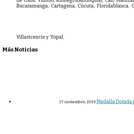
de Osos, Yumbo, Rionegro(Antioquia), Cali, Manizal
Bucaramanga, Cartagena, Cúcuta, Floridablanca, Ga
Villavicencio y Yopal.
Más Noticias
Medalla Dorada p
17 noviembre, 2019