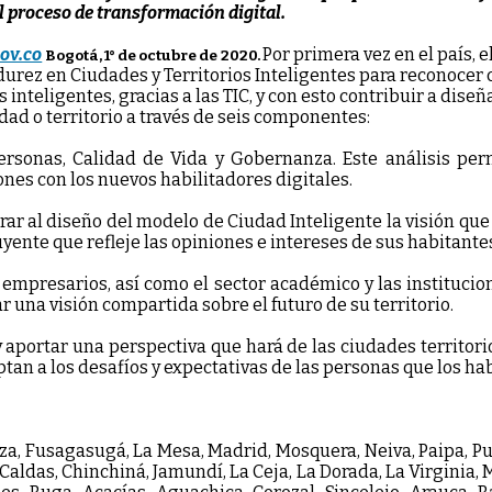
el proceso de transformación digital.
ov.co
Por primera vez en el país, e
Bogotá, 1° de octubre de 2020.
rez en Ciudades y Territorios Inteligentes para reconocer 
inteligentes, gracias a las TIC, y con esto contribuir a diseñ
udad o territorio a través de seis componentes:
rsonas, Calidad de Vida y Gobernanza. Este análisis perm
nes con los nuevos habilitadores digitales.
rar al diseño del modelo de Ciudad Inteligente la visión qu
luyente que refleje las opiniones e intereses de sus habitante
, empresarios, así como el sector académico y las instituci
r una visión compartida sobre el futuro de su territorio.
aportar una perspectiva que hará de las ciudades territorio
aptan a los desafíos y expectativas de las personas que los h
nza, Fusagasugá, La Mesa, Madrid, Mosquera, Neiva, Paipa, P
 Caldas, Chinchiná, Jamundí, La Ceja, La Dorada, La Virginia,