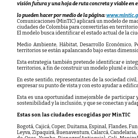
visión futura y una hoja de ruta concreta y viable en 
lo pueden hacer por medio de la página:
www.mintic.g
Comunicaciones (MinTIC) aplicará un modelo de madu
ciudades de Colombia para convertirlas en territorios 
El modelo busca identificar el estado actual de la ci
Medio Ambiente, Hábitat, Desarrollo Económico, Pe
territorios se están apalancando bajo estas dimensio
Esta estrategia también pretende identificar e integ
territorios, a fin de construir un modelo plural e inc
En este sentido, representantes de la sociedad civil
expresar su punto de vista y con esto ayudar a edifica
Esta es una oportunidad inmejorable de participar y 
sostenibilidad y la inclusión, y que se conectan y ad
Estas son las ciudades escogidas por MinTIC
Bogotá, Cajicá, Coper, Duitama, Espinal, Flandes, Fu
Leyva, Zipaquirá, Buenaventura, Calarcá, Candelaria,