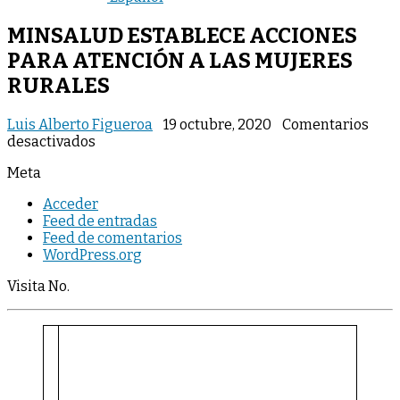
MINSALUD ESTABLECE ACCIONES
PARA ATENCIÓN A LAS MUJERES
RURALES
Luis Alberto Figueroa
19 octubre, 2020
Comentarios
en
desactivados
MINSALUD
Meta
ESTABLECE
ACCIONES
Acceder
PARA
Feed de entradas
ATENCIÓN
Feed de comentarios
A
WordPress.org
LAS
MUJERES
Visita No.
RURALES