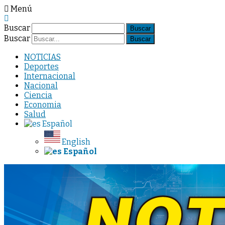
Menú
Buscar
Buscar
NOTICIAS
Deportes
Internacional
Nacional
Ciencia
Economia
Salud
Español
English
Español