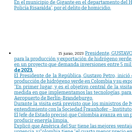
En el municipio de Gigante en el departamento del Hui
Policía Risaralda”, por el delito de homicidio.
Presidente, GUSTAVO
15 junio, 2023
para la producción y exportación de hidrógeno verde
en un proyecto que demanda inversiones entre 5 mil y
de 2023.
El Presidente de la República, Gustavo Petro, inici
producción de hidrógeno verde en Colombia y su expor
“En primer lugar, y es el objetivo central de la vis
medida en que implementamos las tecnologías, para e
Aeropuerto de Berlín-Brandeburgo.
Durante la visita está previsto que los ministros d
entendimiento con la Sociedad Fraunhofer – Institut
El Jefe de Estado precisó que Colombia avanza en un p
producir energía limpia.
Explicó que América del Sur tiene las mejores venta
urgencia, y Colombia tiene “el cuarto menor precio e