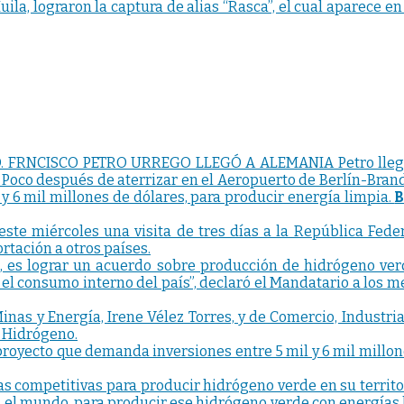
la, lograron la captura de alias “Rasca”, el cual aparece e
. FRNCISCO PETRO URREGO LLEGÓ A ALEMANIA Petro llegó a
 Poco después de aterrizar en el Aeropuerto de Berlín-Bran
 6 mil millones de dólares, para producir energía limpia.
B
ó este miércoles una visita de tres días a la República Fe
tación a otros países.
ita, es lograr un acuerdo sobre producción de hidrógeno ve
l consumo interno del país”, declaró el Mandatario a los m
e Minas y Energía, Irene Vélez Torres, y de Comercio, Indu
o Hidrógeno.
royecto que demanda inversiones entre 5 mil y 6 mil millone
jas competitivas para producir hidrógeno verde en su terr
n el mundo, para producir ese hidrógeno verde con energías 