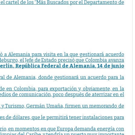
n el cartel de los “Más Buscados por el Departamento de
 Alemania para visita en la que gestionará acuerdo
deburgo, el Jefe de Estado precisó que Colombia avanza
erlín, República Federal de Alemania, 14 de junio
deral de Alemania, donde gestionará un acuerdo para la
rde en Colombia, para exportación y, obviamente, en la
edios de comunicación, poco después de aterrizar en el
stria y Turismo, Germán Umaña, firmen un memorando de
s de dólares, que le permitirá tener instalaciones para
itorio, en momentos en que Europa demanda energía con
limpias del Caribe, y tendría un puerto muy importante