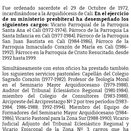
Fue ordenado sacerdote el 29 de Octubre de 1972,
incardinándose a la Arquidiócesis de Cali.
En el ejercicio
de su ministerio presbiteral ha desempeñado los
siguientes cargos:
Vicario Parroquial de la Parroquia
Santa Ana el Cali (1972-1974), Párroco de la Parroquia La
Santa Infancia en Cali (1977-1984), Párroco de la Parroquia
San Juan Bautista en Cali (1984-1986), Párroco de la
Parroquia Inmaculado Corazón de María en Cali (1986-
1992), Párroco en la Parroquia de Cristo Resucitado, desde
1992 hasta 1999.
Simultáneamente con estos oficios ha prestado también
los siguientes servicios pastorales: Capellán del Colegio
Sagrado Corazón (1977-1982), Profesor de Teología Moral
en el Seminario Mayor Arquidiocesano (1979-1988),
Auditor del Tribunal Eclesiástico Regional (1981-1984),
miembro del Colegio de Consultores (1983-1988),
Arcipreste del Arciprestazgo Nº 2 por tres períodos (1983-
1984; 1986-1988; 1992-1994), Miembro del Equipo de
Formadores del Seminario Mayor Arquidiócesano (1984-
1986), Vicario Pastoral para la Zona Sur (1988-1990), Vicario
Judicial Adjunto del Tribunal Eclesiástico Regional y
Vicario Episcopal de la Zona Nº 3, cargos que ha