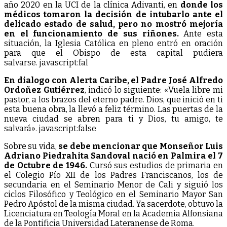
año 2020 en la UCI de la clínica Adivanti, en
donde los
médicos tomaron la decisión de intubarlo ante el
delicado estado de salud, pero no mostró mejoría
en el funcionamiento de sus riñones.
Ante esta
situación, la Iglesia Católica en pleno entró en oración
para que el Obispo de esta capital pudiera
salvarse. javascript:fal
En dialogo con Alerta Caribe, el Padre José Alfredo
Ordoñez Gutiérrez
, indicó lo siguiente: «Vuela libre mi
pastor, a los brazos del eterno padre. Dios, que inició en ti
esta buena obra, la llevó a feliz término. Las puertas de la
nueva ciudad se abren para ti y Dios, tu amigo, te
salvará». javascript:false
Sobre su vida,
se debe mencionar que Monseñor Luis
Adriano Piedrahita Sandoval nació en Palmira el 7
de Octubre de 1946.
Cursó sus estudios de primaria en
el Colegio Pío XII de los Padres Franciscanos, los de
secundaria en el Seminario Menor de Cali y siguió los
ciclos Filosófico y Teológico en el Seminario Mayor San
Pedro Apóstol de la misma ciudad. Ya sacerdote, obtuvo la
Licenciatura en Teología Moral en la Academia Alfonsiana
de la Pontificia Universidad Lateranense de Roma.