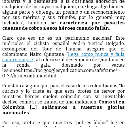
idolatría y la desmesura: a la obstinada adoración de
cualquiera de los suyos, cualquiera, que haga algo bien en
alguna parte y obtenga un premio o un reconocimiento
por sus méritos y sus triunfos, por lo general muy
luchados”, también
se caracteriza por pasarles
cuentas de cobro a esos héroes cuando fallan
.
Claro que eso no es un ‘patrimonio nacional’. Este
miércoles el ciclista español Pedro ‘Perico’ Delgado,
excampeón del Tour de Francia, aseguró que el
colombiano Nairo Quintana “
llega como nunca y falla
como siempre
”, al referirse al desempeño de Quintana en
la ronda gala, diezmado por varias
lesiones.https://tpc.googlesyndication.com/safeframe/1-
0-37/html/container.html
Constaín asegura que, para el caso de los colombianos, “lo
curioso y lo triste es que esos brotes de fervor por
nuestros héroes suelen coincidir con su inevitable
declive, como si se tratara de una maldición.
Como si en
Colombia […] saláramos a nuestras glorias
nacionales
”.
Por eso, prefiere que nuestros “pobres ídolos” logren