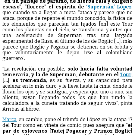
“
en un paisaje de páramo, de hierba rala y oxígeno
escaso”, “florece” el espíritu de
‘Supermán’ López
,
que cuando va a llegar a meta “ataca y parece que no
ataca, porque de repente el mundo conocido, la física de
los elementos que parecían tan fijados [en] este Tour
como los planetas en el cielo, se transforma, y antes que
una aceleración de Superman tras una largada
experimental de Kuss, el último de los de Roglic […], más
parece que Roglic y Pogacar se detienen en su órbita y
que voluntariamente le dejan irse al colombiano
guerrero”.
“La revolución era posible,
solo hacía falta voluntad
temeraria, y la de Superman, debutante en el
Tour
,
[…] es tremenda
, es su fuerza, y su capacidad para
acelerar en lo más duro, y le lleva hasta la cima, donde le
lloran los ojos y se santigua, y espera que uno a uno, sin
aliento, vayan llegando todos los que han tirado la
calculadora a la cuneta tratando de seguir vivos”, pinta
Arribas al héroe.
Marca
, en cambio, pone el triunfo de López en la etapa 17
del Tour como en viñeta de comic, pues asegura que “
el
par de eslovenos [Tadej Pogacar y Primoz Roglic]