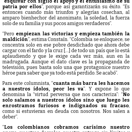
“
esquivar con sigilo el apoyo y el entusiasmo de su
patria por ellos
”, porque así garantizarán su éxito. “Es
entonces cuando más triunfos y alegrías cosechan, al
amparo bienhechor del anonimato, la soledad, la fuerza
solo de su familia y sus pocos amigos verdaderos”.
“Pero
empiezan las victorias y empieza también la
maldición
”, estima Constaín. “Colombia se enloquece, se
concentra solo en ese pobre desdichado que ahora debe
cargar con el fardo y la cruz […] de todo un país que lo está
aplaudiendo y que le exige cada vez más, aun en la
madrugada. Aunque el dato clave es la propaganda de
televisión, pues basta solo una que protagonice nuestro
héroe para saber que ya todo está perdido. Se acabó”.
Para este columnista, “
cuanta más barra les hacemos
a nuestros ídolos, peor les va
”. Y expone lo que
denomina la “virtud perversa que nos caracteriza”: “
No
solo salamos a nuestros ídolos sino que luego les
enrostramos furiosos e indignados su fracaso
,
como si estuvieran en deuda con nosotros. Nos salen a
deber”.
“
Los colombianos cobramos carísimo nuestro