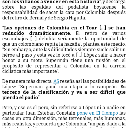
son los villanos a vencer en esta historia
”, y descarga
sobre las espaldas del pedalista boyacense la
responsabilidad de sacar la cara por Colombia después
del retiro de Bernal y de Sergio Higuita.
“
Las opciones de Colombia en el Tour […] se han
reducido dramáticamente
. El retiro de varios
escarabajos […] debilita seriamente la oportunidad de
que un colombiano repita la hazaña”, plantea este medio.
“Sin embargo, ante las dificultades siempre suele salir un
héroe al paso y esta vez le tocó a […] López salir a hacer
honor a su mote. Supermán tiene una misión en el
propósito de representar a Colombia en la carrera
ciclística más importante”.
De manera más directa,
AS
reseña así las posibilidades de
López: “Superman ganó una etapa a lo campeón.
Es
tercero de la clasificación y va a ser difícil que
pierda el podio
”.
Pero, y ese es el pero, sin referirse a López ni a nadie en
particular, Juan Esteban Constaín
pone en El Tiempo
las
cosas en otra dimensión, más terrenales, más humanas,
más realistas, y recuerda que Colombia, “un país dado a la