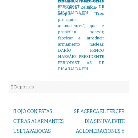
británica, el Reino Unido
y Nueva Zelanda- y
adoptó los “Tres
principios
antinucleares”, que le
prohibían poseer,
fabricar e introducir
armamento nuclear.
DARÍO FRNCO
NARVÁEZ, PRESIDENTE
PERIODIST AS DE
RISARALDA PRI
Deportes
Navegación
OJO CON ESTAS
SE ACERCA EL TERCER
de
CIFRAS ALARMANTES,
DIA SIN IVA EVITE
entradas
USE TAPABOCAS,
AGLOMERACIONES Y