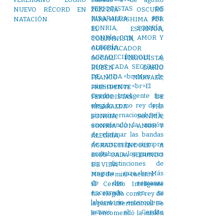
NUEVO RÉCORD EN
2022.DÍA OSCURO
NATACIÓN.
PARA HIROSHIMA. POR
EL ESCRITOR,
COLUMNISTA,
COMUNICADOR
SOCIAL PERIODISTA,
RUBÉN DARÍO
FRANCO NARVAEZ,
PRESIDENTE
PERIODISTAS DE
RISARALDA PRI.
SONRIA, SONRÍA,
SONRÍA CON AMOR Y
ALEGRÍA,
AGRADECIÉNDOLE A
DIOS CADA SEGUNDO
DE VIDA.
Mes de mini-cuentos:
El Cerdito Inteligente
fue elegido como rey de
la piara internacional. Se
le encomendó la misión