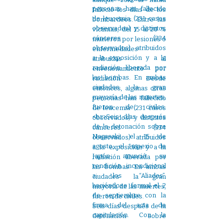
falleció los días de los
bombardeos. Entre las
víctimas, del 15 al 20 %
murieron por lesiones o
enfermedades
atribuidas al
envenenamiento por
radiación. Desde
entonces, algunas otras
personas han fallecido
de leucemia (231 casos
observados) y distintos
cánceres (334
observados) atribuidos
a la exposición y a la
radiación liberada por
las bombas. En ambas
ciudades la gran
mayoría de las muertes,
fueron de civiles.
Seis días después de la
detonación sobre