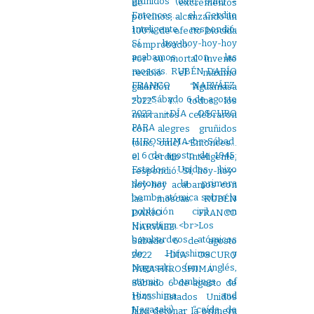
de excrementos
porcinos, alcanzando un
100% de efecto biocida
comprobado.
Por su mortal invento
recibió el máximo
galardón “Aguamasa
2022”. Y… todos los
marranitos celebraron
con alegres gruñidos
(oinc, oinc) –Entonces…
el Cerdito Inteligente,
respondió: Sí, hoy-hoy-
hoy-hoy acabamos con
las moscas. RUBÉN
DARÍO FRANCO
NARVÁEZ.
Sábado 6 de agosto
2022 –DÍA OSCURO
PARA HIROSHIMA
Sábado 6 de agosto de
1945: Estados Unidos
hizo detonar la primera