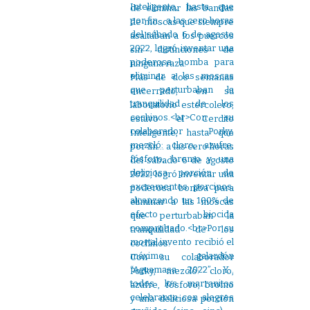
de eliminar las bandas
de moscas que siempre
asaltaban a los puercos
sin distinciones de
ninguna raza.
Más de dos semanas
encerrado, en su
laboratorio estercolero,
estuvo el Cerdito
Inteligente, hasta que
por fin… a las cero horas
del sábado 6 de agosto
2022, logró inventar una
poderosa bomba para
eliminar a las moscas
que perturbaban la
tranquilidad de los
cochinos.
Con su colaborador
Porky, mezcló: cloro,
azufre, fósforo, bromo
y una deliciosa porción