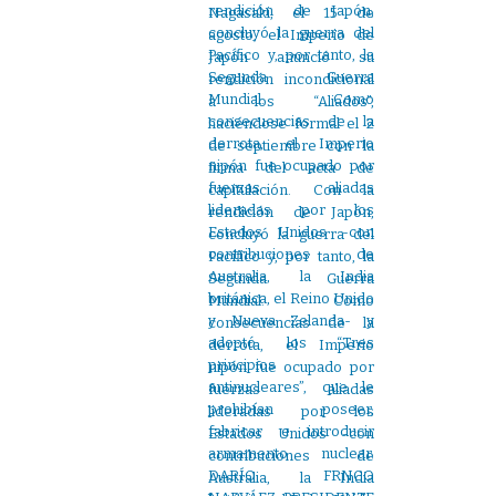
Nagasaki, el 15 de
agosto, el Imperio de
Japón anunció su
rendición incondicional
a los “Aliados”,
haciéndose formal el 2
de septiembre con la
firma del acta de
capitulación. Con la
rendición de Japón,
concluyó la guerra del
Pacífico y, por tanto, la
Segunda Guerra
Mundial. Como
consecuencias de la
derrota, el Imperio
nipón fue ocupado por
fuerzas aliadas
lideradas por los
Estados Unidos -con
contribuciones de
Australia, la India