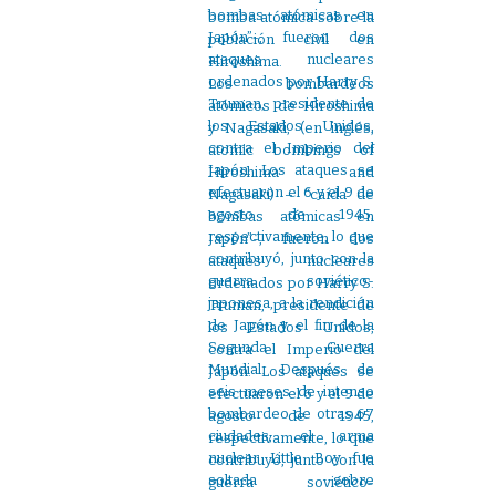
bomba atómica sobre la
población civil en
Hiroshima.
Los bombardeos
atómicos de Hiroshima
y Nagasaki, (en inglés,
atomic bombings of
Hiroshima and
Nagasaki) – “caída de
bombas atómicas en
Japón”-, fueron dos
ataques nucleares
ordenados por Harry S.
Truman, presidente de
los Estados Unidos,
contra el Imperio del
Japón. Los ataques se
efectuaron el 6 y el 9 de
agosto de 1945,
respectivamente, lo que
contribuyó, junto con la
guerra soviético-