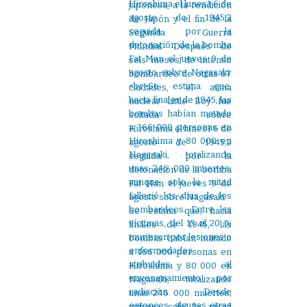
japonesa, a la rendición
de Japón y el fin de la
Segunda Guerra
Mundial. Después de
seis meses de intenso
bombardeo de otras 67
ciudades, el arma
nuclear Little Boy fue
soltada sobre
Hiroshima el lunes1 6 de
agosto de 1945,2
seguida por la
detonación de la bomba
Fat Man el jueves 9 de
agosto sobre Nagasaki.
Se estima que, hacia
finales de 1945, las
bombas habían matado
a 166 000 personas en
Hiroshima y 80 000 en
Nagasaki, totalizando
unas 246 000 muertes;
aunque solo la mitad