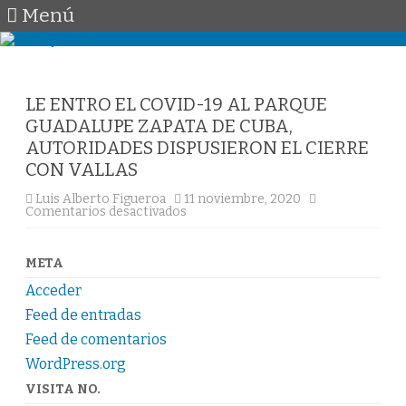
Menú
Saltar
al
contenido
LE ENTRO EL COVID-19 AL PARQUE
GUADALUPE ZAPATA DE CUBA,
AUTORIDADES DISPUSIERON EL CIERRE
CON VALLAS
Luis Alberto Figueroa
11 noviembre, 2020
en
Comentarios desactivados
LE
ENTRO
EL
COVID-
META
19
AL
Acceder
PARQUE
GUADALUPE
Feed de entradas
ZAPATA
DE
Feed de comentarios
CUBA,
WordPress.org
AUTORIDADES
DISPUSIERON
EL
VISITA NO.
CIERRE