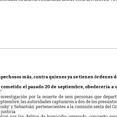
ospechosos más, contra quienes ya se tienen órdenes d
o, cometido el pasado 20 de septiembre, obedecería a 
’
 investigación por la muerte de seis personas que depart
eptiembre, las autoridades capturaron a dos de los presunto
Chuky’ y ‘Sebastián’, pertenecientes a la comisión sexta de
justicia.
alizó por los delitos de homicidio agravado, concierto par