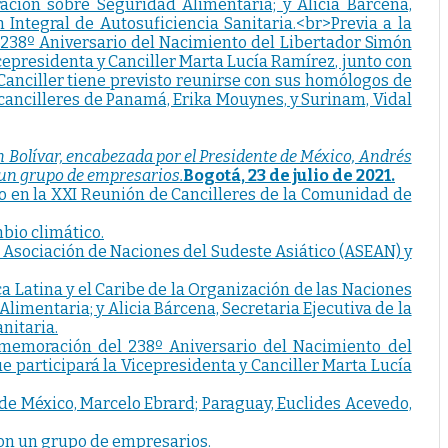
 Bolívar, encabezada por el Presidente de México, Andrés
 un grupo de empresarios.
Bogotá, 23 de julio de 2021.
do en la XXI Reunión de Cancilleres de la Comunidad de
bio climático.
a Asociación de Naciones del Sudeste Asiático (ASEAN) y
 Latina y el Caribe de la Organización de las Naciones
imentaria; y Alicia Bárcena, Secretaria Ejecutiva de la
nitaria.
onmemoración del 238º Aniversario del Nacimiento del
 participará la Vicepresidenta y Canciller Marta Lucía
 de México, Marcelo Ebrard; Paraguay, Euclides Acevedo,
 con un grupo de empresarios.