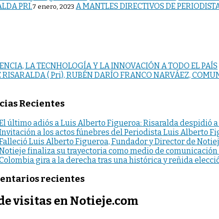
A MANTLES DIRECTIVOS DE PERIODISTA
7 enero, 2023
ENCIA, LA TECNHOLOGÍA Y LA INNOVACIÓN A TODO EL PAÍS
E RISARALDA ( Pri), RUBÉN DARÍO FRANCO NARVÁEZ, COMU
cias Recientes
El último adiós a Luis Alberto Figueroa: Risaralda despidió a
Invitación a los actos fúnebres del Periodista Luis Alberto F
Falleció Luis Alberto Figueroa, Fundador y Director de Notie
Notieje finaliza su trayectoria como medio de comunicación
Colombia gira a la derecha tras una histórica y reñida elecci
ntarios recientes
de visitas en Notieje.com