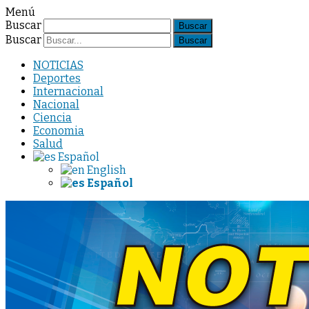
Menú
Buscar
Buscar
NOTICIAS
Deportes
Internacional
Nacional
Ciencia
Economia
Salud
Español
English
Español