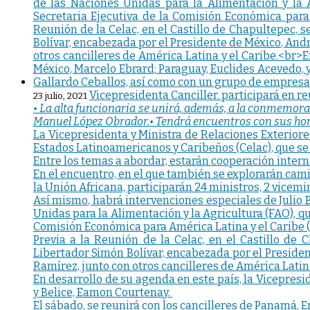
Vicepresidenta Canciller. participará en re
23 julio, 2021
• La alta funcionaria se unirá, además, a la conmemora
Manuel López Obrador.
• Tendrá encuentros con sus ho
La Vicepresidenta y Ministra de Relaciones Exterior
Estados Latinoamericanos y Caribeños (Celac), que se
Entre los temas a abordar, estarán cooperación inter
En el encuentro, en el que también se explorarán cami
la Unión Africana, participarán 24 ministros, 2 vicem
Así mismo, habrá intervenciones especiales de Julio 
Unidas para la Alimentación y la Agricultura (FAO), q
Comisión Económica para América Latina y el Caribe (C
Previa a la Reunión de la Celac, en el Castillo de
Libertador Simón Bolívar, encabezada por el Presiden
Ramírez, junto con otros cancilleres de América Latina
En desarrollo de su agenda en este país, la Vicepresi
y Belice, Eamon Courtenay.
El sábado, se reunirá con los cancilleres de Panamá, 