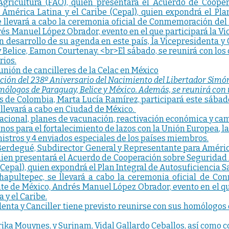
unión de cancilleres de la Celac en México
ción del 238º Aniversario del Nacimiento del Libertador Simón
mólogos de Paraguay, Belice y México. Además, se reunirá con
es de Colombia, Marta Lucía Ramírez, participará este sába
 llevará a cabo en Ciudad de México.
nacional, planes de vacunación, reactivación económica y cam
nos para el fortalecimiento de lazos con la Unión Europea, l
inistros y 4 enviados especiales de los países miembros.
Berdegué, Subdirector General y Representante para América
uien presentará el Acuerdo de Cooperación sobre Seguridad Al
epal), quien expondrá el Plan Integral de Autosuficiencia Sa
 Chapultepec, se llevará a cabo la ceremonia oficial de C
te de México, Andrés Manuel López Obrador, evento en el que
 y el Caribe.
denta y Canciller tiene previsto reunirse con sus homólogos
Erika Mouynes, y Surinam, Vidal Gallardo Ceballos, así como