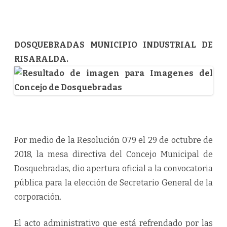
e
l
C
o
n
c
DOSQUEBRADAS MUNICIPIO INDUSTRIAL DE
e
j
RISARALDA.
o
d
i
o
a
p
e
r
t
u
r
Por medio de la Resolución 079 el 29 de octubre de
a
o
2018, la mesa directiva del Concejo Municipal de
f
i
Dosquebradas, dio apertura oficial a la convocatoria
c
i
pública para la elección de Secretario General de la
a
l
corporación.
p
a
r
a
El acto administrativo que está refrendado por las
e