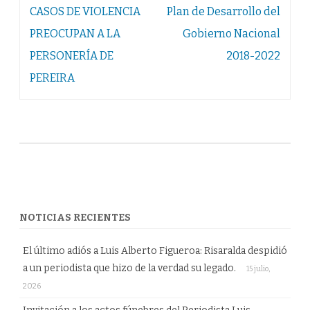
Navegación
CASOS DE VIOLENCIA
Plan de Desarrollo del
de
PREOCUPAN A LA
Gobierno Nacional
entradas
PERSONERÍA DE
2018-2022
PEREIRA
NOTICIAS RECIENTES
El último adiós a Luis Alberto Figueroa: Risaralda despidió
a un periodista que hizo de la verdad su legado.
15 julio,
2026