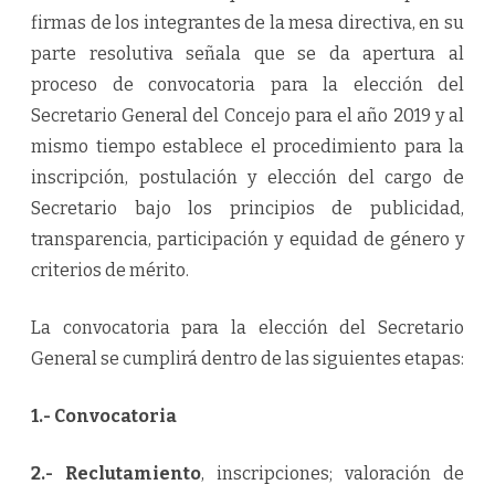
l
firmas de los integrantes de la mesa directiva, en su
e
g
parte resolutiva señala que se da apertura al
i
r
proceso de convocatoria para la elección del
S
e
Secretario General del Concejo para el año 2019 y al
c
r
mismo tiempo establece el procedimiento para la
e
t
inscripción, postulación y elección del cargo de
a
r
Secretario bajo los principios de publicidad,
i
o
transparencia, participación y equidad de género y
d
e
criterios de mérito.
l
a
C
o
La convocatoria para la elección del Secretario
r
p
General se cumplirá dentro de las siguientes etapas:
o
r
c
1.- Convocatoria
i
ó
n
2.- Reclutamiento
, inscripciones; valoración de