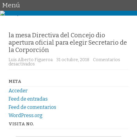
Menú
Saltar
al
contenido
la mesa Directiva del Concejo dio
apertura oficial para elegir Secretario de
la Corporción
Luis Alberto Figueroa
31 octubre, 2018
Comentarios
desactivados
e
n
l
a
m
META
e
s
Acceder
a
D
Feed de entradas
i
Feed de comentarios
r
e
WordPress.org
c
t
VISITA NO.
i
v
a
d