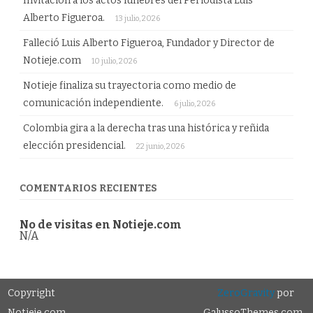
Invitación a los actos fúnebres del Periodista Luis
Alberto Figueroa.
13 julio, 2026
Falleció Luis Alberto Figueroa, Fundador y Director de
Notieje.com
10 julio, 2026
Notieje finaliza su trayectoria como medio de
comunicación independiente.
6 julio, 2026
Colombia gira a la derecha tras una histórica y reñida
elección presidencial.
22 junio, 2026
COMENTARIOS RECIENTES
No de visitas en Notieje.com
N/A
Copyright
ZeroGravity
por
Notieje.com
GalussoThemes.com