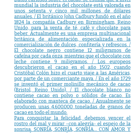
mundial la industria del chocolate está valorada en
unos setenta y cinco mil millones de dólares
anuales. / El británico John Cadbury fundó en el año
1824 la compañía Cadbury en Birmingham, Reino
Unido, para la venta de té, café y chocolate para
beber. Actualmente es una empresa multinacional
británica de alimentación, especializada en la
comercialización de dulces, confitería y refrescos. /
El chocolate negro contiene 12 miligramos de
cafeína por cada onza, mientras que el chocolate con
leche contiene 9 miligramos. / Los europeos
descubrieron el cacao en el año 1502, cuando
Cristóbal Colón hizo el cuarto viaje a las Américas,
por parte de un comerciante maya. / En el año 1729
se inventó el primer molinillo mecánico de cacao
(Bristol, Reino Unido). / El chocolate blanco no
contiene cacao en polvo o sólidos de cacao. Es
elaborado con manteca de cacao. / Anualmente se
producen unas 4.600.000 toneladas de granos de
cacao en todo el mundo.
Para conquistar la felicidad, debemos vencer el
rostro del mal y mirar –con alegría- el espejo de la
sonrisa. SONRÍA, SONRÍA, SONRÍA… CON AMOR Y