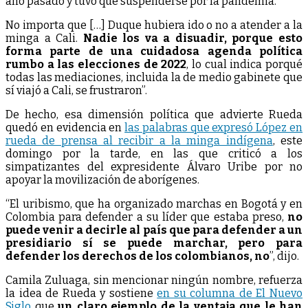
año pasado y tuvo que suspenderse por la pandemia.
No importa que […] Duque hubiera ido o no a atender a la
minga a Cali.
Nadie los va a disuadir, porque esto
forma parte de una cuidadosa agenda política
rumbo a las elecciones de 2022
, lo cual indica porqué
todas las mediaciones, incluida la de medio gabinete que
sí viajó a Cali, se frustraron”.
De hecho, esa dimensión política que advierte Rueda
quedó en evidencia en
las palabras que expresó López en
rueda de prensa al recibir a la minga indígena
, este
domingo por la tarde, en las que criticó a los
simpatizantes del expresidente Álvaro Uribe por no
apoyar la movilización de aborígenes.
“El uribismo, que ha organizado marchas en Bogotá y en
Colombia para defender a su líder que estaba preso,
no
puede venir a decirle al país que para defender a un
presidiario sí se puede marchar, pero para
defender los derechos de los colombianos, no
”, dijo.
Camila Zuluaga, sin mencionar ningún nombre, refuerza
la idea de Rueda y sostiene
en su columna de El Nuevo
Siglo
que
un claro ejemplo de la ventaja que le han