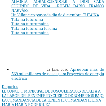
ALEGRÍA, AGRADECIÉNDOLE A DIOS CADA
SEGUNDO DE VIDA. –RUBÉN DARÍO FRANCO
NARVÁEZ.
Un Villancico por cada día de diciembre: TUTAINA
Tutaina tuturuma
Tutaina tuturumaina
Tutaina tuturuma turuma
Tutaina tuturumaina
Aprueban más de
23 julio, 2020
$69 mil millones de pesos para Proyectos de energía
eléctrica
Deportes
Navegación
EL CONCEJO MUNICIPAL DE DOSQUEBRADAS RESALTA A
LA LABOR DEL BENEMERITO CUERPO DE BOMBEROS BAJO
de
LA COMANDANCIA DE LA TENIENTE COMANDANTE LINA
entradas
MARÍA MARÍN RODRIGUEZ