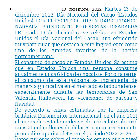
Martes 13 de
13 diciembre, 2022
diciembre 2022. Día Nacional del Cacao (Estados
Unidos). POR EL ESCRITOR, RUBÉN DARÍO FRANCO
NARVÁEZ, PRESIDENTE PERIODISTAS RISARALDA
PRI. Cada 13 de diciembre se celebra en Estados
Unidos el Día Nacional del Cacao, una efeméride
muy particular que destaca a este ingrediente como
uno de los grandes favoritos de la nación
norteamericana.
El consumo de cacao en Estados Unidos. Se estima
que en Estados Unidos una persona consume
anualmente unos 6 kilos de chocolate. Por otra parte,
el consumo de esta golosina se incrementa de
manera significativa en el mercado estadounidense,
especialmente durante las temporadas de San
Valentín, Halloween, las vacaciones de pascua y
Navidad.
De acuerdo a cifras estimadas por la empresa
británica Euromonitor Internacional, en el año 2021
el mercado estadounidense de chocolate alcanzó
unos 21 mil millones de dólares, con un crecimiento
promedio superior al 4%, en el período 2022-2026.
Datos curiosos sobre el cacao: Se estima que a nivel