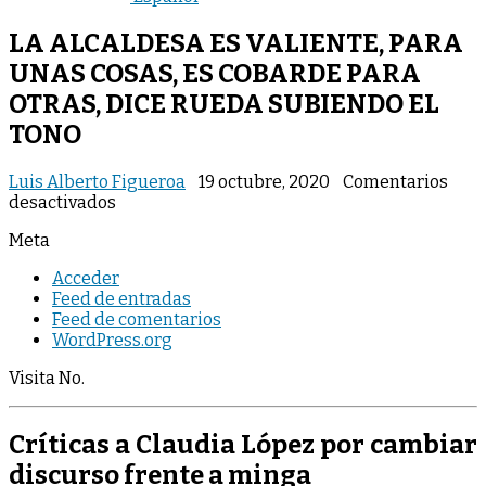
LA ALCALDESA ES VALIENTE, PARA
UNAS COSAS, ES COBARDE PARA
OTRAS, DICE RUEDA SUBIENDO EL
TONO
Luis Alberto Figueroa
19 octubre, 2020
Comentarios
en
desactivados
LA
Meta
ALCALDESA
ES
Acceder
VALIENTE,
Feed de entradas
PARA
Feed de comentarios
UNAS
WordPress.org
COSAS,
ES
Visita No.
COBARDE
PARA
OTRAS,
Críticas a Claudia López por cambiar
DICE
RUEDA
discurso frente a minga