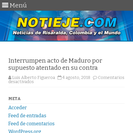
Menú
Saltar
al
contenido
Interrumpen acto de Maduro por
supuesto atentado en su contra
Luis Alberto Figueroa
4 agosto, 2018
Comentarios
en
desactivados
Interrumpen
acto
de
Maduro
META
por
supuesto
Acceder
atentado
en
Feed de entradas
su
contra
Feed de comentarios
WordPress.org