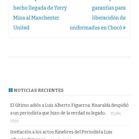
de
hecho llegada de Yerry
garantìas para
entradas
Mina al Manchester
liberacidòn de
United
uniformados en Chocò
NOTICIAS RECIENTES
El último adiós a Luis Alberto Figueroa: Risaralda despidió
a un periodista que hizo de la verdad su legado.
15 julio,
2026
Invitación a los actos fúnebres del Periodista Luis