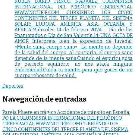
RUBÉN DARÍO FRNCO. NARVÁEZ, COLUMNISTA
INTERNACIONAL DEL PERIÓDICO CIBERESPCIAL
WWW.NOTIEJE.COM CUBRIENDO LOS CINCO
CONTINENTES DEL TERCER PLANETA DEL SISTEMA
SOLAR: EUROPA, AMÉRICA, ASIA, OCEANÍA Y
ÁFRICA.Miércoles 14 de febrero 2024 – Día de los
Enamorados o Día de San Valentín.14-UNA GOTA DE
AMOR Interpreta bien la expresión de Juvenal:
«Mente sana, cuerpo sano» -La mente no depende
de la salud del cuerpo. Al contrario, el cuerpo sano
depende de la mente sana.Cuando el espíritu goza
de perfecto equilibrio, no nos ataca ninguna
enfermedad.Cuida tu mente, para que goces de un
cuerpo rebosante de salud..
Deportes
Navegación de entradas
Pareja Muere en trágico Accidente de tránsito en España.
PO LA COLUMNISTA INTERNACIONAL DEL PERIÓDICO
CIERESPACIAL WWW.NOTIEJE.COM CUBRIENDO LOS
CINCO CONTINENTES DEL TERCER PLANETA DEL SISEMA