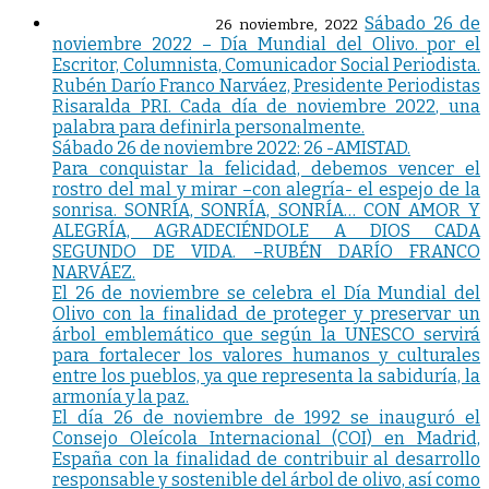
Sábado 26 de
26 noviembre, 2022
noviembre 2022 – Día Mundial del Olivo. por el
Escritor, Columnista, Comunicador Social Periodista.
Rubén Darío Franco Narváez, Presidente Periodistas
Risaralda PRI. Cada día de noviembre 2022, una
palabra para definirla personalmente.
Sábado 26 de noviembre 2022: 26 -AMISTAD.
Para conquistar la felicidad, debemos vencer el
rostro del mal y mirar –con alegría- el espejo de la
sonrisa. SONRÍA, SONRÍA, SONRÍA… CON AMOR Y
ALEGRÍA, AGRADECIÉNDOLE A DIOS CADA
SEGUNDO DE VIDA. –RUBÉN DARÍO FRANCO
NARVÁEZ.
El 26 de noviembre se celebra el Día Mundial del
Olivo con la finalidad de proteger y preservar un
árbol emblemático que según la UNESCO servirá
para fortalecer los valores humanos y culturales
entre los pueblos, ya que representa la sabiduría, la
armonía y la paz.
El día 26 de noviembre de 1992 se inauguró el
Consejo Oleícola Internacional (COI) en Madrid,
España con la finalidad de contribuir al desarrollo
responsable y sostenible del árbol de olivo, así como