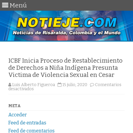
Menú
Saltar
al
contenido
ICBF Inicia Proceso de Restablecimiento
de Derechos a Niña Indígena Presunta
Victima de Violencia Sexual en Cesar
Luis Alberto Figueroa
15 julio, 2020
Comentarios
en
desactivados
ICBF
Inicia
Proceso
de
META
Restablecimiento
de
Acceder
Derechos
a
Feed de entradas
Niña
Indígena
Feed de comentarios