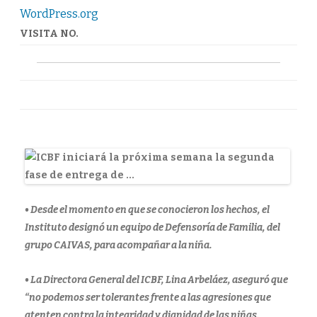
Presunta
WordPress.org
Victima
de
Violencia
VISITA NO.
Sexual
en
Cesar
• Desde el momento en que se conocieron los hechos, el
Instituto designó un equipo de Defensoría de Familia, del
grupo CAIVAS, para acompañar a la niña.
• La Directora General del ICBF, Lina Arbeláez, aseguró que
“no podemos ser tolerantes frente a las agresiones que
atenten contra la integridad y dignidad de las niñas.