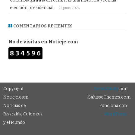
Colombia gira a la derecha tras una histórica y reñida
elección presidencial.
22 junio, 2026
COMENTARIOS RECIENTES
No de visitas en Notieje.com
834596
Copyright
ZeroGravity
por
Notieje.com
GalussoThemes.com
Noticias de
Funciona con
Risaralda, Colombia
WordPress
y el Mundo