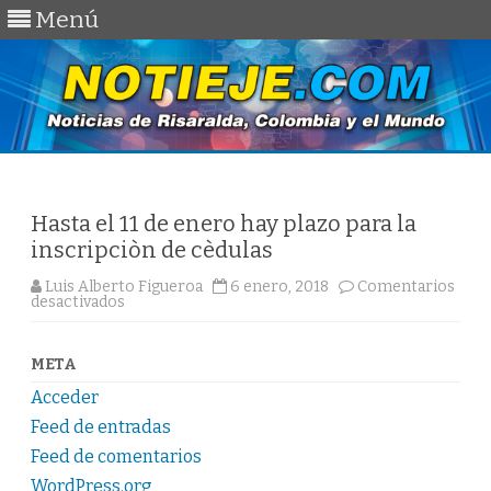
Menú
Saltar
al
contenido
Hasta el 11 de enero hay plazo para la
inscripciòn de cèdulas
Luis Alberto Figueroa
6 enero, 2018
Comentarios
en
desactivados
Hasta
el
11
de
META
enero
hay
Acceder
plazo
para
Feed de entradas
la
inscripciòn
Feed de comentarios
de
WordPress.org
cèdulas