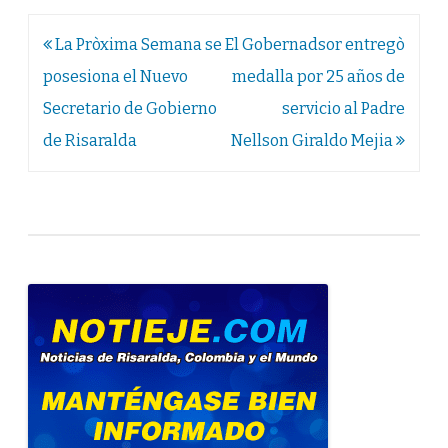
Navegación
La Pròxima Semana se
El Gobernadsor entregò
de
posesiona el Nuevo
medalla por 25 años de
entradas
Secretario de Gobierno
servicio al Padre
de Risaralda
Nellson Giraldo Mejia