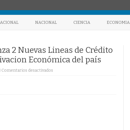
Saltar
al
NACIONAL
NACIONAL
CIENCIA
ECONOMIA
contenido
za 2 Nuevas Lineas de Crédito
ivacion Económica del país
en
Comentarios desactivados
Gobierno
Nacional
Lanza
2
Nuevas
Lineas
de
Crédito
para
Impulsar
la
Reactivacion
Económica
del