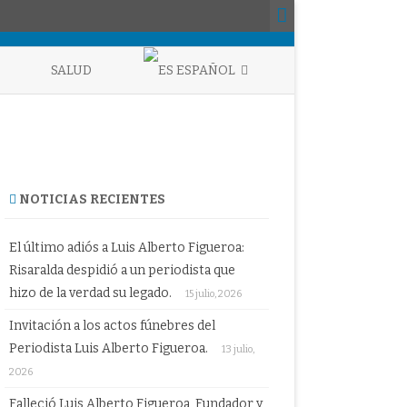
SALUD
ESPAÑOL
ENGLISH
ESPAÑOL
NOTICIAS RECIENTES
El último adiós a Luis Alberto Figueroa:
Risaralda despidió a un periodista que
hizo de la verdad su legado.
15 julio, 2026
Invitación a los actos fúnebres del
Periodista Luis Alberto Figueroa.
13 julio,
2026
Falleció Luis Alberto Figueroa, Fundador y