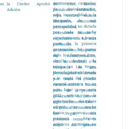
sus
la Càrder Aprobò
del Emo Flecos,
Adiciòn
pantalones entubados,
ropa oscura, música
alternativa, emocional,
introspectiva,
conexiones íntimas y
especiales con tus más
profundos
sentimientos, campañas
de desinformación,
odio, incomodidad o la
búsqueda de una
personalidad no dictada
por nada ni nadie
caracterizaron a buena
parte de la primera
generación del nuevo
siglo: los famosos Emo.
Un festival de música en
Las Vegas, Nevada
prometió reunir a lo
mejor del género