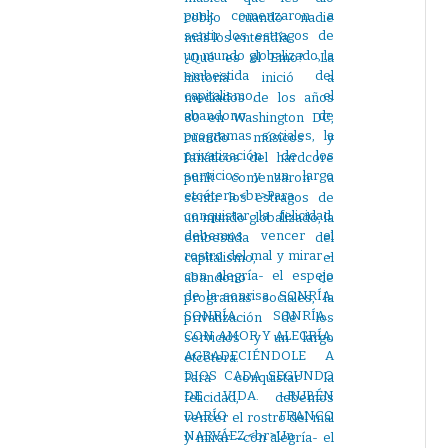
cobijo cuando nadie
más los entendía.
¿Qué es el Emo? -La
historia inició a
mediados de los años
80 en Washington DC,
cuando músicos y
fanáticos del hardcore
punk comenzaron a
sentir los estragos de
un mundo globalizado, la
embestida del
capitalismo, el
abandono de
programas sociales, la
privatización de los
servicios y un largo
etcétera.
Para conquistar la
felicidad, debemos
vencer el rostro del mal
y mirar –con alegría- el