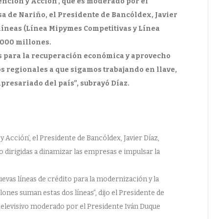
vención y Acción’, que es moderado por el
a de Nariño, el Presidente de Bancóldex, Javier
 líneas (Línea Mipymes Competitivas y Línea
.000 millones.
s para la recuperación económica y aprovecho
os regionales a que sigamos trabajando en llave,
presariado del país”, subrayó Díaz.
y Acción’, el Presidente de Bancóldex, Javier Díaz,
o dirigidas a dinamizar las empresas e impulsar la
as líneas de crédito para la modernización y la
ones suman estas dos líneas”, dijo el Presidente de
 televisivo moderado por el Presidente Iván Duque