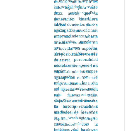
musical anterior en un
solo lugar para este
2022, noticia que la
generación dosmilera
adoptó con mucha
ilusión, pues sus
máximos héroes
artísticos continúan en
la movida, sin importar
las posibilidades reales
de asistir.
Esto desató un trend en
TikTok donde los Emo -
agazapados en oficinas,
emprendimientos, hasta
en iglesias- revelaron
sus nuevas vidas,
alejados estéticamente
de su personalidad
adolescente, pero en
espíritu siempre
conectados con la
música que les dio